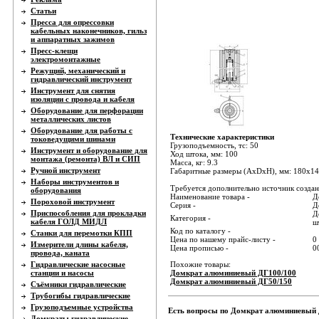
Статьи
Пресса для опрессовки
кабельных наконечников, гильз
и аппаратных зажимов
Пресс-клещи
электромонтажные
Режущий, механический и
гидравлический инструмент
Инструмент для снятия
изоляции с провода и кабеля
Оборудование для перфорации
металлических листов
Оборудование для работы с
Технические характеристики
токоведущими шинами
Грузоподъемность, тс: 50
Инструмент и оборудование для
Ход штока, мм: 100
монтажа (ремонта) ВЛ и СИП
Масса, кг: 9.3
Ручной инструмент
Габаритные размеры (AxDxH), мм: 180х1
Наборы инструментов и
Требуется дополнительно источник создани
оборудования
Наименование товара -
Д
Пороховой инструмент
Серия -
Д
Приспособления для прокладки
Д
Категория -
кабеля ГОЛД МИДЛ
ш
Код по каталогу -
Станки для перемотки КПП
Цена по нашему прайс-листу -
0
Измерители длины кабеля,
Цена прописью -
0
провода, каната
Гидравлические насосные
Похожие товары:
станции и насосы
Домкрат алюминиевый ДГ100/100
Домкрат алюминиевый ДГ50/150
Съёмники гидравлические
Трубогибы гидравлические
Грузоподъемные устройства
Есть вопросы по Домкрат алюминиевый 
Домкраты гидравлические