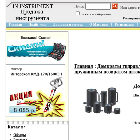
Поиск:
Наш адрес: 
искать в найденном
Расширенн
Главная
Прайс-лист
Доставка и оплата
О Магазине
Регистрация
Внимание! Скидки!
Главная
:
Домкраты гидрав
пружинным возвратом што
До
Обс
Нал
Каталог
Обзоры
Реклама