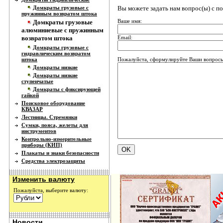
Вы можете задать нам вопрос(ы) с 
Домкраты грузовые с
пружинным возвратом штока
Ваше имя:
Домкраты грузовые
алюминиевые с пружинным
Email:
возвратом штока
Домкраты грузовые с
гидравлическим возвратом
Пожалуйста, сформулируйте Ваши вопросы
штока
Домкраты низкие
Домкраты низкие
ступенчатые
Домкраты с фиксирующей
гайкой
Поисковое оборудование
КВАЗАР
Лестницы. Стремянки
Сумки, пояса, желеты для
инструментов
Контрольно-измерительные
приборы (КИП)
Плакаты и знаки безопасности
Средства электрозащиты
Изменить валюту
Пожалуйста, выберите валюту:
Новости