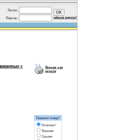
Логин:
забыли пароль?
Пароль:
иниевые с
Версия для
печати
Оцените товар!
Отлично!
Хорошо
Средне