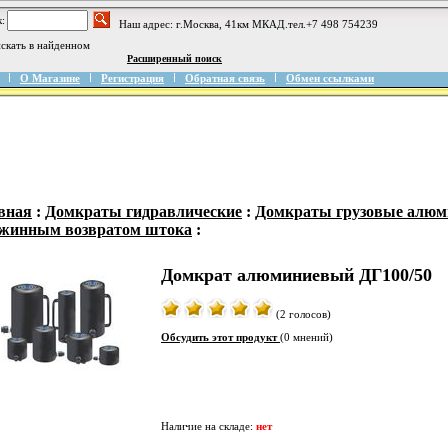
:
Наш адрес: г.Москва, 41км МКАД.тел.+7 498 754239
скать в найденном
Расширенный поиск
О Магазине
Регистрация
Обратная связь
Обмен ссылками
вная
:
Домкраты гидравлические
:
Домкраты грузовые алюм
жинным возвратом штока
:
Домкрат алюминиевый ДГ100/50
(2 голосов)
Обсудить этот продукт
(0 мнений)
Наличие на складе:
нет