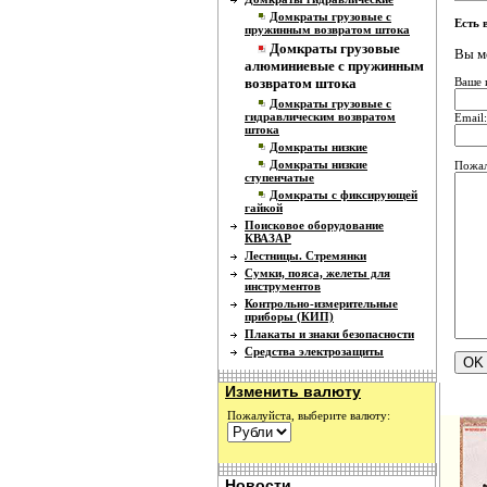
Домкраты грузовые с
Есть 
пружинным возвратом штока
Домкраты грузовые
Вы м
алюминиевые с пружинным
Ваше 
возвратом штока
Домкраты грузовые с
гидравлическим возвратом
Email:
штока
Домкраты низкие
Домкраты низкие
Пожал
ступенчатые
Домкраты с фиксирующей
гайкой
Поисковое оборудование
КВАЗАР
Лестницы. Стремянки
Сумки, пояса, желеты для
инструментов
Контрольно-измерительные
приборы (КИП)
Плакаты и знаки безопасности
Средства электрозащиты
Изменить валюту
Пожалуйста, выберите валюту:
Новости