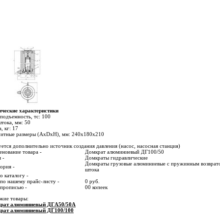
ические характеристики
подъемность, тс: 100
тока, мм: 50
, кг: 17
ритные размеры (AxDxH), мм: 240х180х210
ется дополнительно источник создания давления (насос, насосная станция)
нование товара -
Домкрат алюминиевый ДГ100/50
 -
Домкраты гидравлические
Домкраты грузовые алюминиевые с пружинным возврат
ория -
штока
о каталогу -
по нашему прайс-листу -
0 руб.
 прописью -
00 копеек
жие товары:
рат алюминиевый ДГA50/50А
рат алюминиевый ДГ100/100