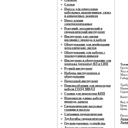
Статьи
Пресса для опрессовки
кабельных наконечников, гильз
и аппаратных зажимов
Пресс-клещи
электромонтажные
Режущий, механический и
гидравлический инструмент
Инструмент для снятия
изоляции с провода и кабеля
Оборудование для перфорации
металлических листов
Оборудование для работы с
токоведущими шинами
Инструмент и оборудование для
монтажа (ремонта) ВЛ и СИП
Техн
Грузо
Ручной инструмент
Ход ш
Наборы инструментов и
Масса
оборудования
Габа
Пороховой инструмент
Требу
Приспособления для прокладки
Наиме
кабеля ГОЛД МИДЛ
Серия
Станки для перемотки КПП
Катег
Измерители длины кабеля,
провода, каната
Код п
Цена 
Гидравлические насосные
Цена
станции и насосы
Съёмники гидравлические
Похо
Трубогибы гидравлические
Домк
Домк
Грузоподъемные устройства
Домкраты гидравлические