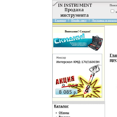
Поиск
и
Главная
Прайс-лист
Доставка и оплата
Внимание! Скидки!
Гла
пру
Каталог
Обзоры
Реклама