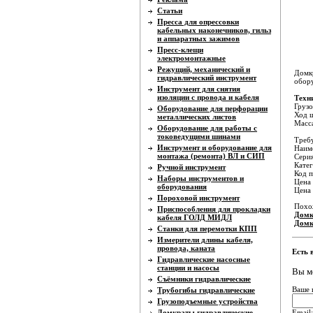
Статьи
Пресса для опрессовки
кабельных наконечников, гильз
и аппаратных зажимов
Пресс-клещи
электромонтажные
Режущий, механический и
Домкр
гидравлический инструмент
обору
Инструмент для снятия
изоляции с провода и кабеля
Техн
Грузо
Оборудование для перфорации
Ход ш
металлических листов
Масса
Оборудование для работы с
токоведущими шинами
Требу
Инструмент и оборудование для
Наиме
монтажа (ремонта) ВЛ и СИП
Серия
Катег
Ручной инструмент
Код п
Наборы инструментов и
Цена 
оборудования
Цена
Пороховой инструмент
Похо
Приспособления для прокладки
Домк
кабеля ГОЛД МИДЛ
Домк
Станки для перемотки КПП
Измерители длины кабеля,
провода, каната
Есть 
Гидравлические насосные
станции и насосы
Вы м
Съёмники гидравлические
Ваше 
Трубогибы гидравлические
Грузоподъемные устройства
Email:
Домкраты гидравлические