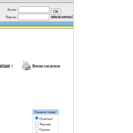
Логин:
забыли пароль?
Пароль:
чатые
:
Версия для печати
Оцените товар!
Отлично!
Хорошо
Средне