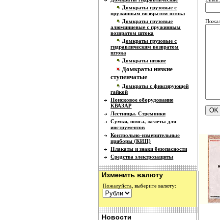
Домкраты грузовые с
пружинным возвратом штока
Пожал
Домкраты грузовые
алюминиевые с пружинным
возвратом штока
Домкраты грузовые с
гидравлическим возвратом
штока
Домкраты низкие
Домкраты низкие
ступенчатые
Домкраты с фиксирующей
гайкой
Поисковое оборудование
КВАЗАР
Лестницы. Стремянки
Сумки, пояса, желеты для
инструментов
Контрольно-измерительные
приборы (КИП)
Плакаты и знаки безопасности
Средства электрозащиты
Изменить валюту
Пожалуйста, выберите валюту:
Новости