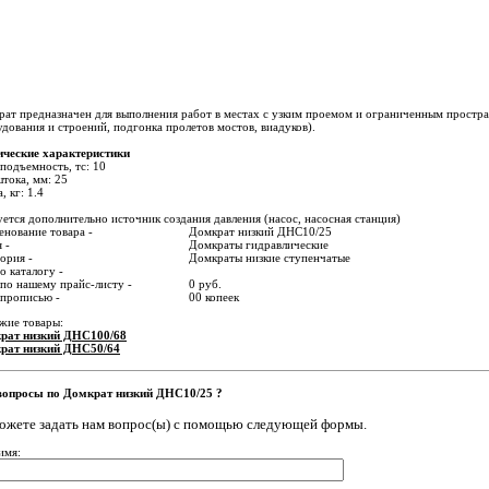
ат предназначен для выполнения работ в местах с узким проемом и ограниченным простра
дования и строений, подгонка пролетов мостов, виадуков).
ические характеристики
подъемность, тс: 10
тока, мм: 25
, кг: 1.4
ется дополнительно источник создания давления (насос, насосная станция)
нование товара -
Домкрат низкий ДНС10/25
 -
Домкраты гидравлические
ория -
Домкраты низкие ступенчатые
о каталогу -
по нашему прайс-листу -
0 руб.
 прописью -
00 копеек
жие товары:
рат низкий ДНС100/68
рат низкий ДНС50/64
вопросы по Домкрат низкий ДНС10/25 ?
ожете задать нам вопрос(ы) с помощью следующей формы.
имя: