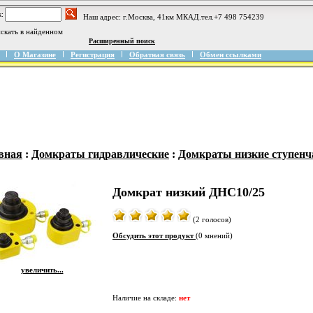
:
Наш адрес: г.Москва, 41км МКАД.тел.+7 498 754239
скать в найденном
Расширенный поиск
О Магазине
Регистрация
Обратная связь
Обмен ссылками
вная
:
Домкраты гидравлические
:
Домкраты низкие ступен
Домкрат низкий ДНС10/25
(2 голосов)
Обсудить этот продукт
(0 мнений)
увеличить...
Наличие на складе:
нет