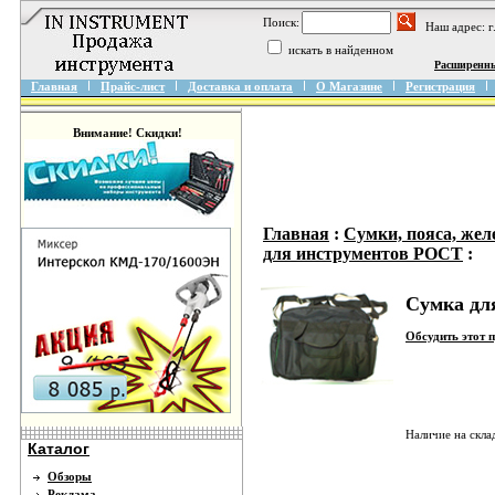
Поиск:
Наш адрес: 
искать в найденном
Расширенн
Главная
Прайс-лист
Доставка и оплата
О Магазине
Регистрация
Внимание! Скидки!
Главная
:
Сумки, пояса, жел
для инструментов РОСТ
:
Сумка дл
Обсудить этот 
Наличие на скла
Каталог
Обзоры
Реклама