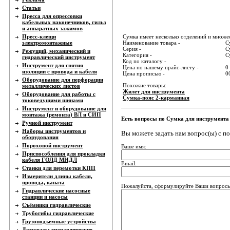
Статьи
Пресса для опрессовки
кабельных наконечников, гильз
и аппаратных зажимов
Пресс-клещи
Сумка имеет несколько отделений и множес
электромонтажные
Наименование товара -
С
Серия -
С
Режущий, механический и
Категория -
С
гидравлический инструмент
Код по каталогу -
Инструмент для снятия
Цена по нашему прайс-листу -
0
изоляции с провода и кабеля
Цена прописью -
0
Оборудование для перфорации
Похожие товары:
металлических листов
Жилет для инструмента
Оборудование для работы с
Сумка-пояс 2-карманная
токоведущими шинами
Инструмент и оборудование для
монтажа (ремонта) ВЛ и СИП
Есть вопросы по Сумка для инструмента
Ручной инструмент
Наборы инструментов и
Вы можете задать нам вопрос(ы) с 
оборудования
Пороховой инструмент
Ваше имя:
Приспособления для прокладки
кабеля ГОЛД МИДЛ
Email:
Станки для перемотки КПП
Измерители длины кабеля,
провода, каната
Пожалуйста, сформулируйте Ваши вопросы 
Гидравлические насосные
станции и насосы
Съёмники гидравлические
Трубогибы гидравлические
Грузоподъемные устройства
Домкраты гидравлические