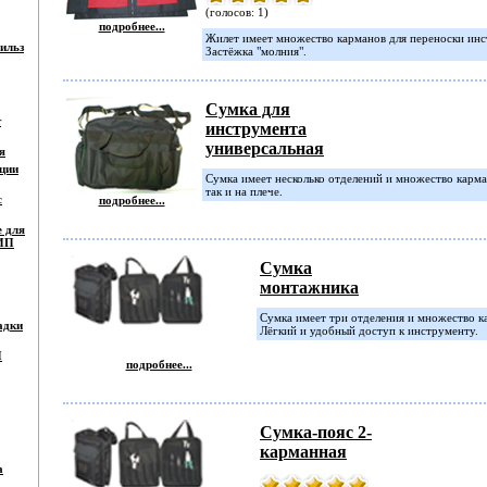
(голосов: 1)
подробнее...
Жилет имеет множество карманов для переноски инс
ильз
Застёжка "молния".
Сумка для
т
инструмента
универсальная
я
ции
Сумка имеет несколько отделений и множество карма
так и на плече.
с
подробнее...
е для
СИП
Сумка
монтажника
Сумка имеет три отделения и множество к
адки
Лёгкий и удобный доступ к инструменту.
П
подробнее...
Сумка-пояс 2-
карманная
а