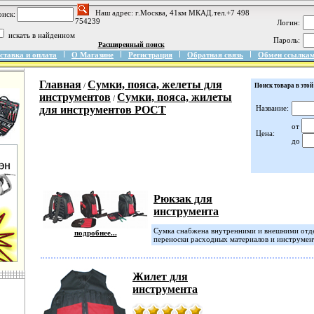
Наш адрес: г.Москва, 41км МКАД.тел.+7 498
иск:
754239
Логин:
искать в найденном
Пароль:
Расширенный поиск
ставка и оплата
О Магазине
Регистрация
Обратная связь
Обмен ссылка
Главная
Сумки, пояса, желеты для
/
Поиск товара в этой
инструментов
Сумки, пояса, жилеты
/
для инструментов РОСТ
Название:
от
Цена:
до
Рюкзак для
инструмента
Сумка снабжена внутренними и внешними отде
подробнее...
переноски расходных материалов и инструмен
Жилет для
инструмента