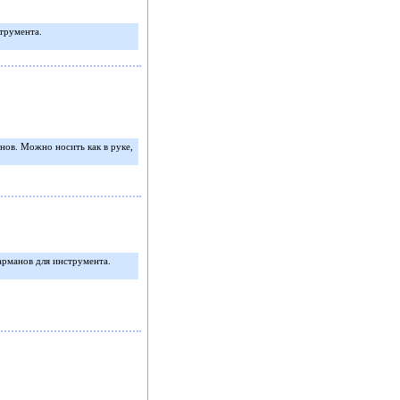
трумента.
нов. Можно носить как в руке,
арманов для инструмента.