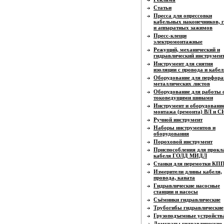
Статьи
Пресса для опрессовки
кабельных наконечников, г
и аппаратных зажимов
Пресс-клещи
электромонтажные
Режущий, механический и
гидравлический инструмен
Инструмент для снятия
изоляции с провода и кабел
Оборудование для перфора
металлических листов
Оборудование для работы 
токоведущими шинами
Инструмент и оборудовани
монтажа (ремонта) ВЛ и 
Ручной инструмент
Наборы инструментов и
оборудования
Пороховой инструмент
Приспособления для прокл
кабеля ГОЛД МИДЛ
Станки для перемотки КП
Измерители длины кабеля,
провода, каната
Гидравлические насосные
станции и насосы
Съёмники гидравлические
Трубогибы гидравлические
Грузоподъемные устройств
Домкраты гидравлические