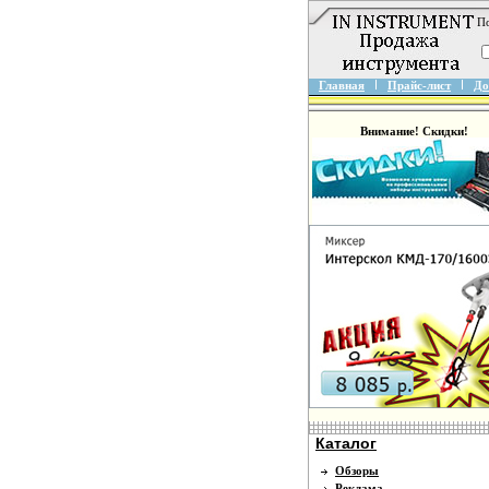
По
Главная
Прайс-лист
До
Внимание! Скидки!
Каталог
Обзоры
Реклама