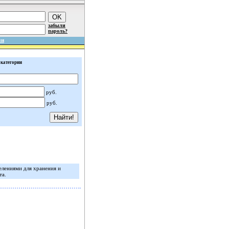
забыли
пароль?
ми
 категории
руб.
руб.
лениями для хранения и
та.