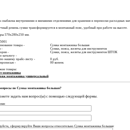
 снабжена внутренними и внешними отделениями для хранения и переноски расходных мат
чный ремень сумки трансформируется в монтажный пояс, удобный при работе на высоте.
еры 570х280х250 мм.
15001
нование товара -
Сумка монтажника большая
 -
Сумки, пояса, желеты для инструментов
ория -
Сумки, пояса, желеты для инструментов ШТОК
о каталогу -
по нашему прайс-листу -
0 руб.
 прописью -
00 копеек
жие товары:
т монтажника
ояж монтажника универсальный
вопросы по Сумка монтажника большая?
ожете задать нам вопрос(ы) с помощью следующей формы.
имя:
уйста, сформулируйте Ваши вопросы относительно Сумка монтажника большая: