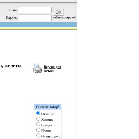
Логин:
забыли пароль?
Пароль:
а, желеты
Версия для
печати
Оцените товар!
Отлично!
Хорошо
Средне
Плохо
Очень плохо