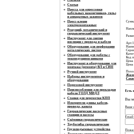
Статьи
Пресса для опрессовки
кабельных наконечников, гильз
и аппаратных зажимов
Пресс-клещи
Сумка
электромонтажные
Напле
Режущий, механический и
гидравлический инструмент
Разм
Инструмент для снятия
изоляции с провода и кабеля
Арт.
Оборудование для перфорации
Наиме
металлических листов
Серия
Катег
Оборудование для работы с
Код п
токоведущими шинами
Цена 
Инструмент и оборудование для
Цена
монтажа (ремонта) ВЛ и СИП
Похо
Ручной инструмент
Жиле
Наборы инструментов и
Сакв
оборудования
Пороховой инструмент
Приспособления для прокладки
Есть 
кабеля ГОЛД МИДЛ
Станки для перемотки КПП
Вы м
Измерители длины кабеля,
провода, каната
Ваше 
Гидравлические насосные
станции и насосы
Email:
Съёмники гидравлические
Трубогибы гидравлические
Грузоподъемные устройства
Пожал
Домкраты гидравлические