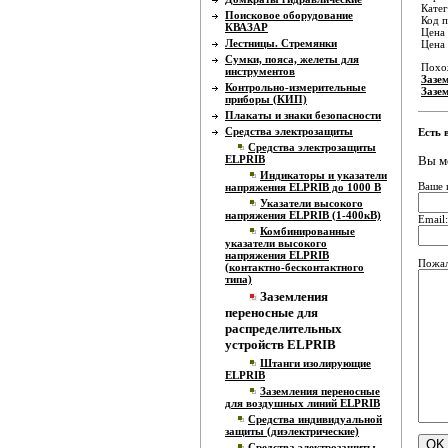
Катег
Поисковое оборудование
Код п
КВАЗАР
Цена 
Лестницы. Стремянки
Цена
Сумки, пояса, желеты для
Похо
инструментов
Зазе
Контрольно-измерительные
Зазе
приборы (КИП)
Плакаты и знаки безопасности
Средства электрозащиты
Есть 
Средства электрозащиты
Вы м
ELPRIB
Индикаторы и указатели
Ваше 
напряжения ELPRIB до 1000 В
Указатели высокого
напряжения ELPRIB (1-400кВ)
Email:
Комбинированные
указатели высокого
напряжения ELPRIB
Пожал
(контактно-бесконтактного
типа)
Заземления
переносные для
распределительных
устройств ELPRIB
Штанги изолирующие
ELPRIB
Заземления переносные
для воздушных линий ELPRIB
Средства индивидуальной
защиты (диэлектрические)
Средства электрозащиты