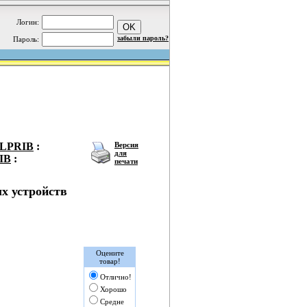
Логин:
забыли пароль?
Пароль:
ELPRIB
:
Версия
для
IB
:
печати
х устройств
Оцените
товар!
Отлично!
Хорошо
Средне