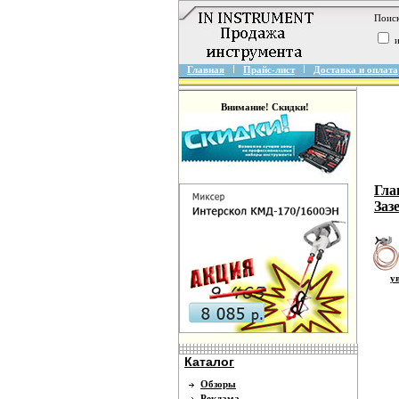
Поиск
и
Главная
Прайс-лист
Доставка и оплата
Внимание! Скидки!
Гла
Заз
ув
Каталог
Обзоры
Реклама