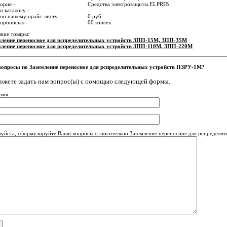
ория -
Средства электрозащиты ELPRIB
о каталогу -
по нашему прайс-листу -
0 руб.
 прописью -
00 копеек
жие товары:
мление переносное для рспределительных устройств ЗПП-15М, ЗПП-35М
мление переносное для рспределительных устройств ЗПП-110М, ЗПП-220М
вопросы по Заземление переносное для рспределительных устройств ПЗРУ-1М?
ожете задать нам вопрос(ы) с помощью следующей формы.
имя:
уйста, сформулируйте Ваши вопросы относительно Заземление переносное для рспредели