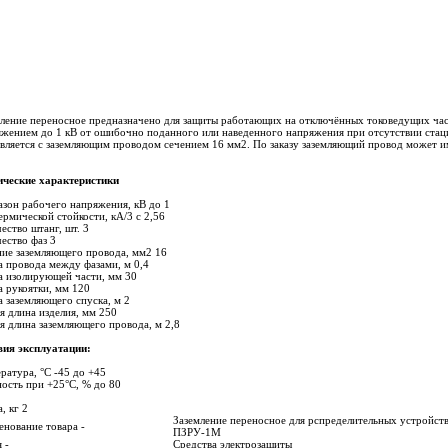
ление переносное предназначено для защиты работающих на отключённых токоведущих час
жением до 1 кВ от ошибочно поданного или наведенного напряжения при отсутствии стац
вляется с заземляющим проводом сечением 16 мм2. По заказу заземляющий провод может им
ические характеристики
зон рабочего напряжения, кВ до 1
ермической стойкости, кА/3 с 2,56
ество штанг, шт. 3
ество фаз 3
ие заземляющего провода, мм2 16
 провода между фазами, м 0,4
а изолирующей части, мм 30
 рукоятки, мм 120
 заземляющего спуска, м 2
 длина изделия, мм 250
 длина заземляющего провода, м 2,8
вия эксплуатации:
ратура, °С -45 до +45
ость при +25°С, % до 80
, кг 2
Заземление переносное для рспределительных устройст
нование товара -
ПЗРУ-1М
 -
Средства электрозащиты