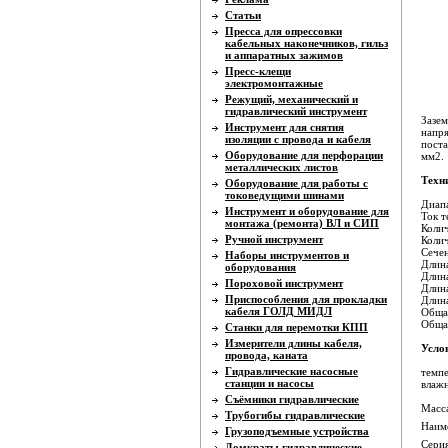
Статьи
Пресса для опрессовки
кабельных наконечников, гильз
и аппаратных зажимов
Пресс-клещи
электромонтажные
Режущий, механический и
гидравлический инструмент
Зазем
Инструмент для снятия
напря
изоляции с провода и кабеля
поста
Оборудование для перфорации
мм2.
металлических листов
Техн
Оборудование для работы с
токоведущими шинами
Диапа
Инструмент и оборудование для
Ток т
монтажа (ремонта) ВЛ и СИП
Колич
Ручной инструмент
Колич
Сечен
Наборы инструментов и
Длина
оборудования
Длин
Пороховой инструмент
Длина
Приспособления для прокладки
Длина
кабеля ГОЛД МИДЛ
Общая
Общая
Станки для перемотки КПП
Измерители длины кабеля,
Усло
провода, каната
Гидравлические насосные
темпе
станции и насосы
влажн
Съёмники гидравлические
Масса
Трубогибы гидравлические
Наиме
Грузоподъемные устройства
Серия
Домкраты гидравлические