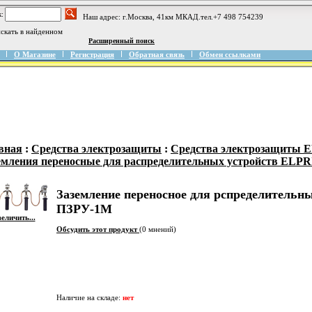
:
Наш адрес: г.Москва, 41км МКАД.тел.+7 498 754239
скать в найденном
Расширенный поиск
О Магазине
Регистрация
Обратная связь
Обмен ссылками
вная
:
Средства электрозащиты
:
Средства электрозащиты 
емления переносные для распределительных устройств ELPR
Заземление переносное для рспределительны
ПЗРУ-1М
еличить...
Обсудить этот продукт
(0 мнений)
Наличие на складе:
нет