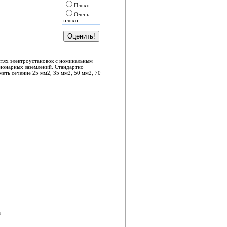
Плохо
Очень
плохо
тях электроустановок с номинальным
ионарных заземлений. Стандартно
еть сечение 25 мм2, 35 мм2, 50 мм2, 70
в