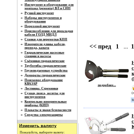
Инструмент и оборудование для
монтажа (ремонта) ВЛ и СИП
Ручной инструмент
Наборы инструментов и
оборудования
Пороховой инструмент
Приспособления для прокладки
кабеля ГОЛД МИДЛ
Станки для перемотки КПП
Измерители длины кабеля,
<< пред
1
...
провода, каната
Гидравлические насосные
станции и насосы
Съёмники гидравлические
Трубогибы гидравлические
с
Грузоподъемные устройства
к
Домкраты гидравлические
Поисковое оборудование
КВАЗАР
подробнее...
Лестницы. Стремянки
(
Сумки, пояса, желеты для
инструментов
М
Контрольно-измерительные
приборы (КИП)
Плакаты и знаки безопасности
Средства электрозащиты
Изменить валюту
Пожалуйста, выберите валюту: