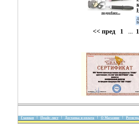
подробнее...
Д
В
<< пред
1
...
Главная
Прайс-лист
Доставка и оплата
О Магазине
Регистр