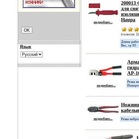
200013
для сня
изоляци
Haupa
подробнее...
(голосов: 2)
Длина рабо
Вес, гр 95
Язык
Арма
гидр
АР-1
Резка м
подробнее...
Поворот
Ножни
кабель
подробнее...
Резка небро