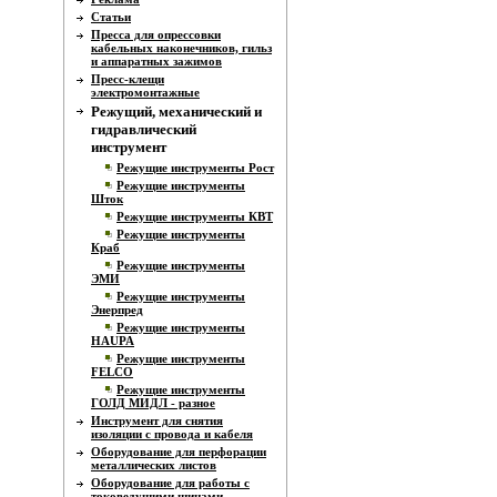
Статьи
Пресса для опрессовки
кабельных наконечников, гильз
и аппаратных зажимов
Пресс-клещи
электромонтажные
Режущий, механический и
гидравлический
инструмент
Режущие инструменты Рост
Режущие инструменты
Шток
Режущие инструменты КВТ
Режущие инструменты
Краб
Режущие инструменты
ЭМИ
Режущие инструменты
Энерпред
Режущие инструменты
HAUPA
Режущие инструменты
FELCO
Режущие инструменты
ГОЛД МИДЛ - разное
Инструмент для снятия
изоляции с провода и кабеля
Оборудование для перфорации
металлических листов
Оборудование для работы с
токоведущими шинами