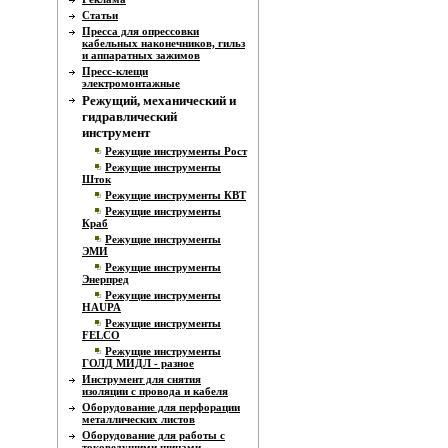
Статьи
Пресса для опрессовки
кабельных наконечников, гильз
и аппаратных зажимов
Пресс-клещи
электромонтажные
Режущий, механический и
гидравлический
инструмент
Режущие инструменты Рост
Режущие инструменты
Шток
Режущие инструменты КВТ
Режущие инструменты
Краб
Режущие инструменты
ЭМИ
Режущие инструменты
Энерпред
Режущие инструменты
HAUPA
Режущие инструменты
FELCO
Режущие инструменты
ГОЛД МИДЛ - разное
Инструмент для снятия
изоляции с провода и кабеля
Оборудование для перфорации
металлических листов
Оборудование для работы с
токоведущими шинами