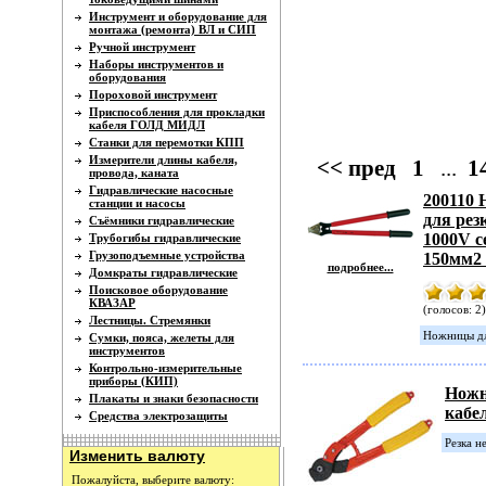
Инструмент и оборудование для
монтажа (ремонта) ВЛ и СИП
Ручной инструмент
Наборы инструментов и
оборудования
Пороховой инструмент
Приспособления для прокладки
кабеля ГОЛД МИДЛ
Станки для перемотки КПП
Измерители длины кабеля,
<< пред
1
...
1
провода, каната
Гидравлические насосные
200110
станции и насосы
для рез
Съёмники гидравлические
1000V с
Трубогибы гидравлические
Грузоподъемные устройства
150мм2
подробнее...
Домкраты гидравлические
Поисковое оборудование
КВАЗАР
(голосов: 2)
Лестницы. Стремянки
Ножницы дл
Сумки, пояса, желеты для
инструментов
Контрольно-измерительные
приборы (КИП)
Нож
Плакаты и знаки безопасности
кабе
Средства электрозащиты
Резка н
Изменить валюту
Пожалуйста, выберите валюту: