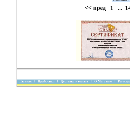
<< пред
1
...
1
Главная
Прайс-лист
Доставка и оплата
О Магазине
Регистр