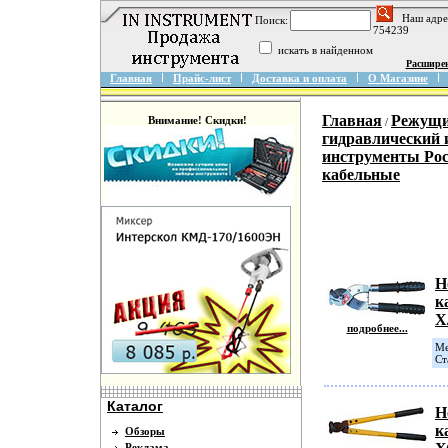
Наш адре
Поиск:
754239
искать в найденном
Расшире
Главная
Прайс-лист
Доставка и оплата
О Магазине
Главная
Режущи
Внимание! Скидки!
/
гидравлический 
инструменты Ро
кабельные
Н
к
Х
подробнее...
Ме
Ст
Каталог
Н
к
Обзоры
Реклама