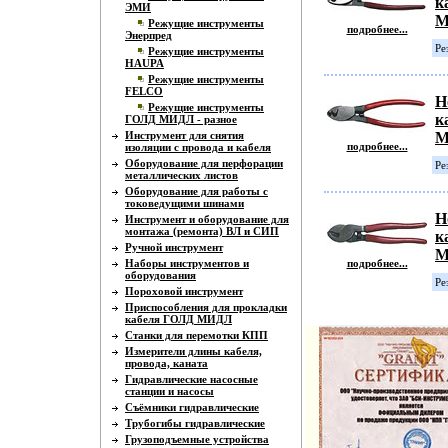
к
ЭМИ
М
Режущие инструменты
подробнее...
Энерпред
Ре
Режущие инструменты
HAUPA
Режущие инструменты
FELCO
Н
Режущие инструменты
к
ГОЛД МИДЛ - разное
Инструмент для снятия
М
подробнее...
изоляции с провода и кабеля
Оборудование для перфорации
Ре
металлических листов
Оборудование для работы с
токоведущими шинами
Н
Инструмент и оборудование для
монтажа (ремонта) ВЛ и СИП
к
Ручной инструмент
М
Наборы инструментов и
подробнее...
оборудования
Ре
Пороховой инструмент
Приспособления для прокладки
кабеля ГОЛД МИДЛ
Станки для перемотки КПП
Измерители длины кабеля,
провода, каната
Гидравлические насосные
станции и насосы
Съёмники гидравлические
Трубогибы гидравлические
Грузоподъемные устройства