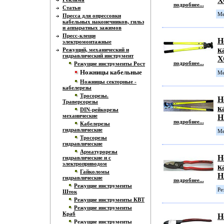
Х
подробнее...
Статьи
Ме
Пресса для опрессовки
кабельных наконечников, гильз
и аппаратных зажимов
Пресс-клещи
Н
электромонтажные
к
Режущий, механический и
гидравлический инструмент
Х
подробнее...
Режущие инструменты Рост
Ножницы кабельные
Ме
Ножницы секторные -
кабелерезы
Тросорезы.
Н
Траверсорезы
к
DIN-рейкорезы
механические
H
подробнее...
Кабелерезы
гидравлические
Ме
Тросорезы
гидравлические
Арматурорезы
Н
гидравлические и с
электроприводом
к
Гайколомы
H
гидравлические
подробнее...
Режущие инструменты
Ре
Шток
Режущие инструменты КВТ
Режущие инструменты
Краб
Н
Режущие инструменты