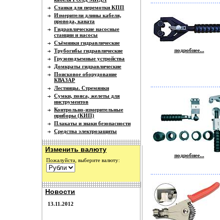
Станки для перемотки КПП
Измерители длины кабеля,
провода, каната
Гидравлические насосные
станции и насосы
Съёмники гидравлические
подробнее...
Трубогибы гидравлические
Грузоподъемные устройства
Домкраты гидравлические
Поисковое оборудование
КВАЗАР
Лестницы. Стремянки
Сумки, пояса, желеты для
инструментов
Контрольно-измерительные
приборы (КИП)
Плакаты и знаки безопасности
Средства электрозащиты
Изменить валюту
подробнее...
Пожалуйста, выберите валюту:
Новости
13.11.2012