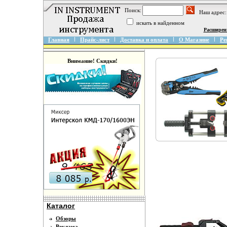
Поиск:
Наш адрес:
искать в найденном
Расширен
Главная
Прайс-лист
Доставка и оплата
О Магазине
Ре
Внимание! Скидки!
Каталог
Обзоры
Реклама