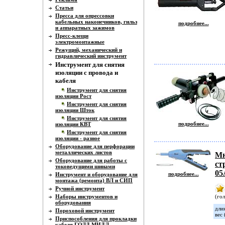
Статьи
Пресса для опрессовки
кабельных наконечников, гильз
подробнее...
и аппаратных зажимов
Пресс-клещи
электромонтажные
Режущий, механический и
гидравлический инструмент
Инструмент для снятия
изоляции с провода и
кабеля
Инструмент для снятия
изоляции Рост
Инструмент для снятия
изоляции Шток
Инструмент для снятия
подробнее...
изоляции КВТ
Инструмент для снятия
изоляции - разное
Оборудование для перфорации
металлических листов
Мн
Оборудование для работы с
ст
токоведущими шинами
05
подробнее...
Инструмент и оборудование для
монтажа (ремонта) ВЛ и СИП
Ручной инструмент
Наборы инструментов и
(гол
оборудования
дли
Пороховой инструмент
вес 
Приспособления для прокладки
кабеля ГОЛД МИДЛ