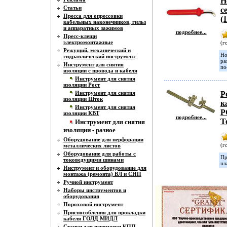
Н
Статьи
с
Пресса для опрессовки
(
кабельных наконечников, гильз
и аппаратных зажимов
подробнее...
Пресс-клещи
электромонтажные
(г
Режущий, механический и
Но
гидравлический инструмент
ра
Инструмент для снятия
по
изоляции с провода и кабеля
Инструмент для снятия
изоляции Рост
Инструмент для снятия
Р
изоляции Шток
к
Инструмент для снятия
Р
изоляции КВТ
подробнее...
Т
Инструмент для снятия
изоляции - разное
Оборудование для перфорации
(г
металлических листов
Оборудование для работы с
Пр
токоведущими шинами
пл
Инструмент и оборудование для
монтажа (ремонта) ВЛ и СИП
Ручной инструмент
Наборы инструментов и
оборудования
Пороховой инструмент
Приспособления для прокладки
кабеля ГОЛД МИДЛ
Станки для перемотки КПП