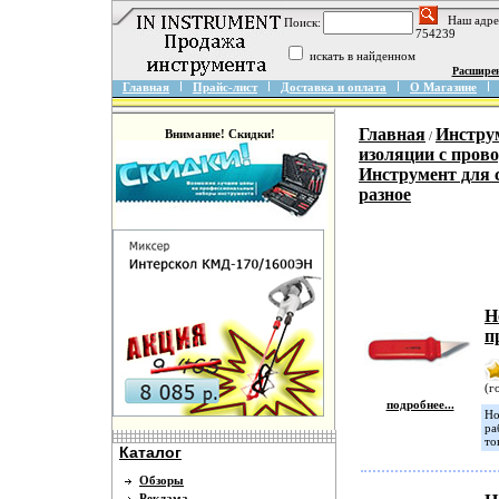
Наш адре
Поиск:
754239
искать в найденном
Расшире
Главная
Прайс-лист
Доставка и оплата
О Магазине
Главная
Инстру
Внимание! Скидки!
/
изоляции с пров
Инструмент для 
разное
Н
п
(г
подробнее...
Но
ра
то
Каталог
Обзоры
Реклама