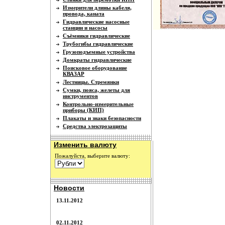
Измерители длины кабеля,
провода, каната
Гидравлические насосные
станции и насосы
Съёмники гидравлические
Трубогибы гидравлические
Грузоподъемные устройства
Домкраты гидравлические
Поисковое оборудование
КВАЗАР
Лестницы. Стремянки
Сумки, пояса, желеты для
инструментов
Контрольно-измерительные
приборы (КИП)
Плакаты и знаки безопасности
Средства электрозащиты
Изменить валюту
Пожалуйста, выберите валюту:
Новости
13.11.2012
02.11.2012