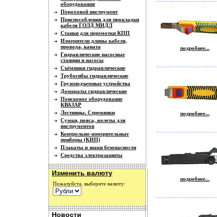
оборудования
Пороховой инструмент
Приспособления для прокладки
кабеля ГОЛД МИДЛ
Станки для перемотки КПП
Измерители длины кабеля,
провода, каната
подробнее...
Гидравлические насосные
станции и насосы
Съёмники гидравлические
Трубогибы гидравлические
Грузоподъемные устройства
Домкраты гидравлические
Поисковое оборудование
КВАЗАР
Лестницы. Стремянки
подробнее...
Сумки, пояса, желеты для
инструментов
Контрольно-измерительные
приборы (КИП)
Плакаты и знаки безопасности
Средства электрозащиты
Изменить валюту
подробнее...
Пожалуйста, выберите валюту:
Новости