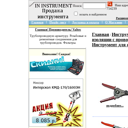
Наш адре
Поиск:
754239
искать в найденном
Расшире
Главная
Прайс-лист
Доставка и оплата
О Магазине
Главная/ Производитель/ Valtec
Главная
Инстру
/
Трубопроводную арматуру. Резьбовые и
изоляции с пров
ремонтные соединения для
трубопроводов. Фильтры.
Инструмент для 
Внимание! Скидки!
подробнее...