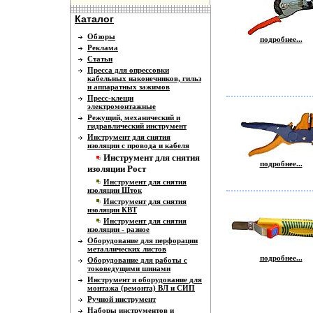
Каталог
Обзоры
подробнее...
Реклама
Статьи
Пресса для опрессовки
кабельных наконечников, гильз
и аппаратных зажимов
Пресс-клещи
электромонтажные
Режущий, механический и
гидравлический инструмент
Инструмент для снятия
изоляции с провода и кабеля
Инструмент для снятия
подробнее...
изоляции Рост
Инструмент для снятия
изоляции Шток
Инструмент для снятия
изоляции КВТ
Инструмент для снятия
изоляции - разное
Оборудование для перфорации
металлических листов
подробнее...
Оборудование для работы с
токоведущими шинами
Инструмент и оборудование для
монтажа (ремонта) ВЛ и СИП
Ручной инструмент
Наборы инструментов и