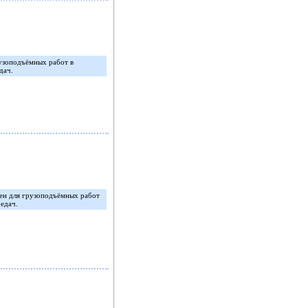
узоподъёмных работ в
дач.
ен для грузоподъёмных работ
редач.