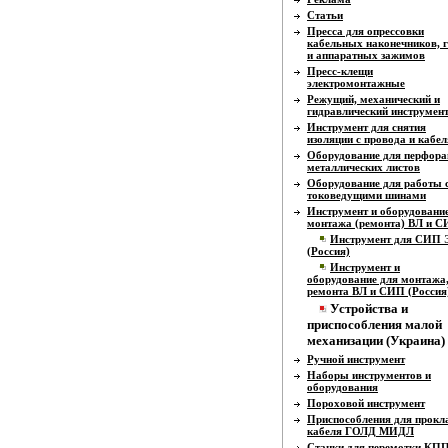
Статьи
Пресса для опрессовки
кабельных наконечников, г
и аппаратных зажимов
Пресс-клещи
электромонтажные
Режущий, механический и
гидравлический инструмен
Инструмент для снятия
изоляции с провода и кабел
Оборудование для перфора
металлических листов
Оборудование для работы 
токоведущими шинами
Инструмент и оборудовани
монтажа (ремонта) ВЛ и 
Инструмент для СИП
(Россия)
Инструмент и
оборудование для монтажа
ремонта ВЛ и СИП (Россия
Устройства и
приспособления малой
механизации (Украина)
Ручной инструмент
Наборы инструментов и
оборудования
Пороховой инструмент
Приспособления для прокл
кабеля ГОЛД МИДЛ
Станки для перемотки КП