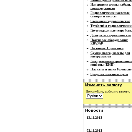
Измерители длины кабеля,
провода, каната
Гидравлические насосные
станции и насосы
Съёмники гидравлические
Трубогибы гидравлические
Грузоподъемные устройств
Домкраты гидравлические
Поисковое оборудование
КВАЗАР
Лестницы. Стремянки
Сумки, пояса, желеты для
инструментов
Контрольно-измерительные
приборы (КИП)
Плакаты и знаки безопасно
Средства электрозащиты
Изменить валюту
Пожалуйста, выберите валюту:
Новости
13.11.2012
02.11.2012