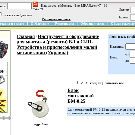
Наш адрес: г.Москва, 41км МКАД.тел.+7 498
иск:
754239
Логин:
искать в найденном
Пароль:
Расширенный поиск
ставка и оплата
О Магазине
Регистрация
Обратная связь
Обмен ссылка
Главная
Инструмент и оборудование
/
Поиск товара в этой
для монтажа (ремонта) ВЛ и СИП
/
Устройства и приспособления малой
Название:
механизации (Украина)
от
Цена:
до
1
2
3
след >>
|
показать все
Блок
монтажный
БМ-0,25
Блок монтажный БМ-0,25 предназначен для г
строительстве и ремонте линий электропереда
подробнее...