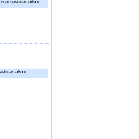
я грузоподъёмных работ в
одъёмных работ в