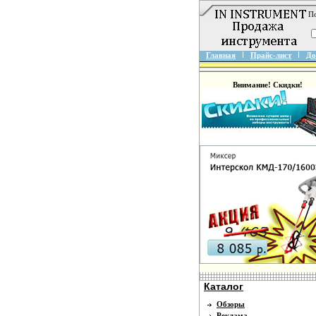
По
Главная
Прайс-лист
До
Внимание! Скидки!
Каталог
Обзоры
Реклама