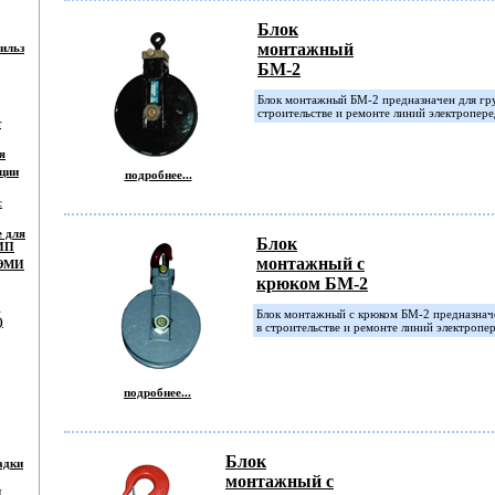
Блок
монтажный
ильз
БМ-2
Блок монтажный БМ-2 предназначен для гр
строительстве и ремонте линий электропере
т
я
ции
подробнее...
с
е для
Блок
СИП
монтажный с
 ЭМИ
крюком БМ-2
,
Блок монтажный с крюком БМ-2 предназнач
)
в строительстве и ремонте линий электропе
подробнее...
Блок
адки
монтажный с
П