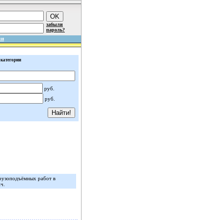
забыли
пароль?
ми
 категории
руб.
руб.
рузоподъёмных работ в
ч.