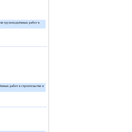
ля грузоподъёмных работ в
мных работ в строительстве и