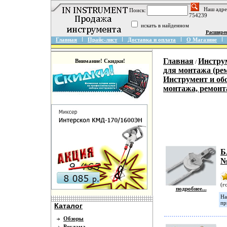
Наш адре
Поиск:
754239
искать в найденном
Расшире
Главная
Прайс-лист
Доставка и оплата
О Магазине
Главная
Инструм
Внимание! Скидки!
/
для монтажа (ре
Инструмент и об
монтажа, ремонт
Б
№
(г
подробнее...
На
пр
Каталог
Обзоры
Реклама