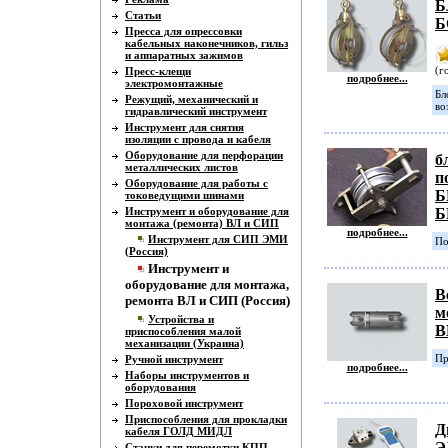
Б
Статьи
Б
Пресса для опрессовки
кабельных наконечников, гильз
и аппаратных зажимов
(г
Пресс-клещи
подробнее...
электромонтажные
Бл
Режущий, механический и
во
гидравлический инструмент
Инструмент для снятия
изоляции с провода и кабеля
Оборудование для перфорации
б
металлических листов
п
Оборудование для работы с
Б
токоведущими шинами
Инструмент и оборудование для
Б
монтажа (ремонта) ВЛ и СИП
подробнее...
Инструмент для СИП ЭМИ
По
(Россия)
Инструмент и
оборудование для монтажа,
В
ремонта ВЛ и СИП (Россия)
м
Устройства и
В
приспособления малой
механизации (Украина)
Пр
Ручной инструмент
подробнее...
Наборы инструментов и
оборудования
Пороховой инструмент
Приспособления для прокладки
Д
кабеля ГОЛД МИДЛ
Э
Станки для перемотки КПП