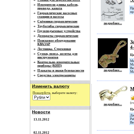
Измерители длины кабеля,
провода, каната
Пр
пр
Гидравлические насосные
станции и насосы
Съёмники гидравлические
подробнее...
Трубогибы гидравлические
Грузоподъемные устройства
Домкраты гидравлические
Поисковое оборудование
З
КВАЗАР
4
Лестницы. Стремянки
Сумки, пояса, желеты для
Ц
инструментов
Ми
Контрольно-измерительные
Ма
приборы (КИП)
Ве
подробнее...
Плакаты и знаки безопасности
Ма
Средства электрозащиты
Изменить валюту
М
Пожалуйста, выберите валюту:
(г
подробнее...
Ц
Новости
Ди
Ра
13.11.2012
Ве
02.11.2012