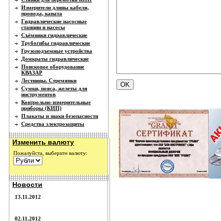
Измерители длины кабеля,
провода, каната
Гидравлические насосные
станции и насосы
Съёмники гидравлические
Трубогибы гидравлические
Грузоподъемные устройства
Домкраты гидравлические
Поисковое оборудование
КВАЗАР
Лестницы. Стремянки
Сумки, пояса, желеты для
инструментов
Контрольно-измерительные
приборы (КИП)
Плакаты и знаки безопасности
Средства электрозащиты
Изменить валюту
Пожалуйста, выберите валюту:
Новости
13.11.2012
02.11.2012