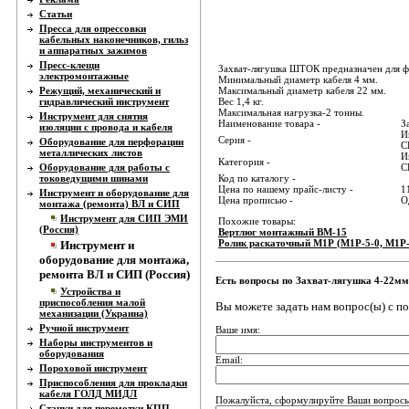
Статьи
Пресса для опрессовки
кабельных наконечников, гильз
и аппаратных зажимов
Пресс-клещи
Захват-лягушка ШТОК предназначен для ф
электромонтажные
Минимальный диаметр кабеля 4 мм.
Режущий, механический и
Максимальный диаметр кабеля 22 мм.
гидравлический инструмент
Вес 1,4 кг.
Максимальная нагрузка-2 тонны.
Инструмент для снятия
Наименование товара -
З
изоляции с провода и кабеля
И
Серия -
Оборудование для перфорации
С
металлических листов
И
Категория -
Оборудование для работы с
С
токоведущими шинами
Код по каталогу -
Цена по нашему прайс-листу -
1
Инструмент и оборудование для
Цена прописью -
О
монтажа (ремонта) ВЛ и СИП
Инструмент для СИП ЭМИ
Похожие товары:
(Россия)
Вертлюг монтажный ВМ-15
Ролик раскаточный М1Р (М1Р-5-0, М1Р-
Инструмент и
оборудование для монтажа,
ремонта ВЛ и СИП (Россия)
Есть вопросы по Захват-лягушка 4-22
Устройства и
приспособления малой
Вы можете задать нам вопрос(ы) с 
механизации (Украина)
Ручной инструмент
Ваше имя:
Наборы инструментов и
оборудования
Email:
Пороховой инструмент
Приспособления для прокладки
кабеля ГОЛД МИДЛ
Пожалуйста, сформулируйте Ваши вопросы
Станки для перемотки КПП