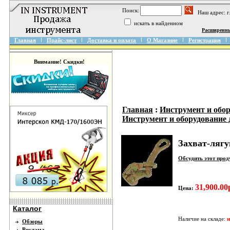
Поиск:
Наш адрес: 
искать в найденном
Расширенн
Главная
Прайс-лист
Доставка и оплата
О Магазине
Регистрация
Внимание! Скидки!
Главная
:
Инструмент и обо
Инструмент и оборудование 
Захват-ляг
Обсудить этот про
31,900.00
Цена:
Каталог
Наличие на складе:
н
Обзоры
Реклама