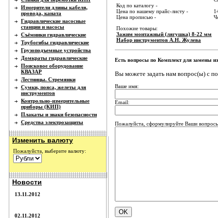
Код по каталогу -
Измерители длины кабеля,
Цена по нашему прайс-листу -
1
провода, каната
Цена прописью -
Ч
Гидравлические насосные
станции и насосы
Похожие товары:
Зажим монтажный (лягушка) 8-22 мм
Съёмники гидравлические
Набор инструментов А.Н. Жулева
Трубогибы гидравлические
Грузоподъемные устройства
Домкраты гидравлические
Есть вопросы по Комплект для замены и
Поисковое оборудование
КВАЗАР
Вы можете задать нам вопрос(ы) с 
Лестницы. Стремянки
Ваше имя:
Сумки, пояса, желеты для
инструментов
Контрольно-измерительные
Email:
приборы (КИП)
Плакаты и знаки безопасности
Средства электрозащиты
Пожалуйста, сформулируйте Ваши вопросы
Изменить валюту
Пожалуйста, выберите валюту:
Новости
13.11.2012
02.11.2012