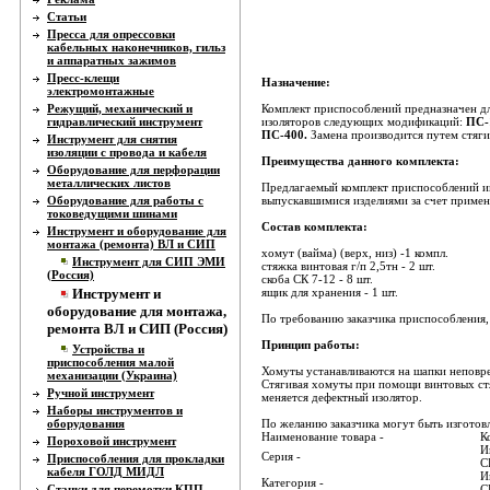
Статьи
Пресса для опрессовки
кабельных наконечников, гильз
и аппаратных зажимов
Пресс-клещи
Назначение:
электромонтажные
Режущий, механический и
Комплект приспособлений предназначен дл
гидравлический инструмент
изоляторов следующих модификаций:
ПС-
ПС-400.
Замена производится путем стяги
Инструмент для снятия
изоляции с провода и кабеля
Преимущества данного комплекта:
Оборудование для перфорации
металлических листов
Предлагаемый комплект приспособлений и
Оборудование для работы с
выпускавшимися изделиями за счет примен
токоведущими шинами
Состав комплекта:
Инструмент и оборудование для
монтажа (ремонта) ВЛ и СИП
хомут (вайма) (верх, низ) -1 компл.
Инструмент для СИП ЭМИ
стяжка винтовая г/п 2,5тн - 2 шт.
(Россия)
скоба СК 7-12 - 8 шт.
Инструмент и
ящик для хранения - 1 шт.
оборудование для монтажа,
По требованию заказчика приспособления, 
ремонта ВЛ и СИП (Россия)
Принцип работы:
Устройства и
приспособления малой
Хомуты устанавливаются на шапки неповр
механизации (Украина)
Стягивая хомуты при помощи винтовых стя
Ручной инструмент
меняется дефектный изолятор.
Наборы инструментов и
оборудования
По желанию заказчика могут быть изготов
Наименование товара -
К
Пороховой инструмент
И
Серия -
Приспособления для прокладки
С
кабеля ГОЛД МИДЛ
И
Категория -
Станки для перемотки КПП
С