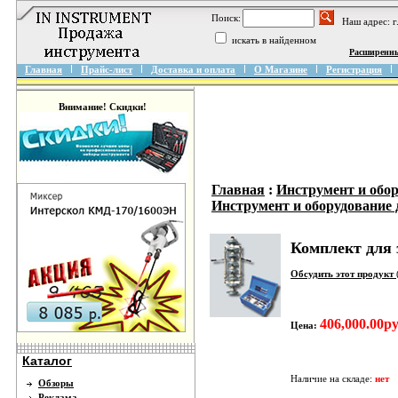
Поиск:
Наш адрес: 
искать в найденном
Расширенн
Главная
Прайс-лист
Доставка и оплата
О Магазине
Регистрация
Внимание! Скидки!
Главная
:
Инструмент и обо
Инструмент и оборудование 
Комплект для
Обсудить этот продукт
406,000.00ру
Цена:
Каталог
Наличие на складе:
нет
Обзоры
Реклама