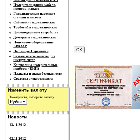
Измерители длины кабеля,
провода, каната
Гидравлические насосные
станции и насосы
Съёмники гидравлические
Трубогибы гидравлические
Грузоподъемные устройства
Домкраты гидравлические
Поисковое оборудование
КВАЗАР
Лестницы. Стремянки
Сумки, пояса, желеты для
инструментов
Контрольно-измерительные
приборы (КИП)
Плакаты и знаки безопасности
Средства электрозащиты
Изменить валюту
Пожалуйста, выберите валюту:
Новости
13.11.2012
02.11.2012