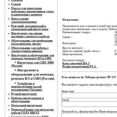
Статьи
Пресса для опрессовки
кабельных наконечников, гильз
и аппаратных зажимов
Пресс-клещи
Назначение:
электромонтажные
Режущий, механический и
Применяется для создания усилий при мо
гидравлический инструмент
пошаговое натяжение, так и отдачу. Работа
Наименование товара -
Л
Инструмент для снятия
И
изоляции с провода и кабеля
Серия -
С
Оборудование для перфорации
И
Категория -
металлических листов
С
Оборудование для работы с
Код по каталогу -
токоведущими шинами
Цена по нашему прайс-листу -
0
Цена прописью -
0
Инструмент и оборудование для
монтажа (ремонта) ВЛ и СИП
Похожие товары:
Инструмент для СИП ЭМИ
Блок отводной БО-3
(Россия)
Ролик раскаточный РТ-2.
Инструмент и
оборудование для монтажа,
Есть вопросы по Лебедка ручная ЛР-15?
ремонта ВЛ и СИП (Россия)
Устройства и
Вы можете задать нам вопрос(ы) с 
приспособления малой
механизации (Украина)
Ваше имя:
Ручной инструмент
Наборы инструментов и
Email:
оборудования
Пороховой инструмент
Приспособления для прокладки
Пожалуйста, сформулируйте Ваши вопросы
кабеля ГОЛД МИДЛ
Станки для перемотки КПП