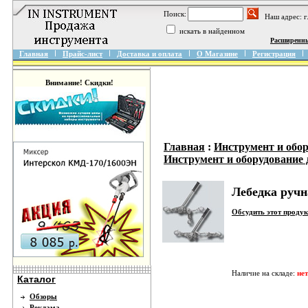
Поиск:
Наш адрес: 
искать в найденном
Расширенн
Главная
Прайс-лист
Доставка и оплата
О Магазине
Регистрация
Внимание! Скидки!
Главная
:
Инструмент и обо
Инструмент и оборудование 
Лебедка ручн
Обсудить этот проду
Наличие на складе:
нет
Каталог
Обзоры
Реклама