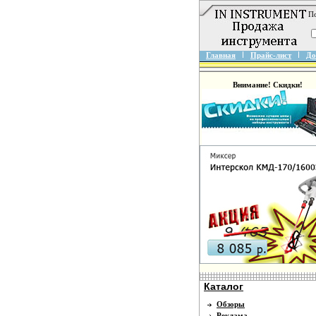
По
Главная
Прайс-лист
До
Внимание! Скидки!
Каталог
Обзоры
Реклама