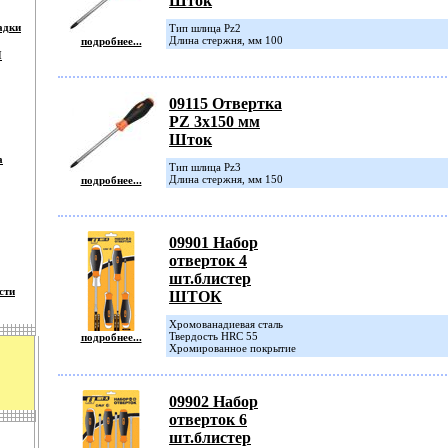
Шток
адки
Тип шлица Pz2
Длина стержня, мм 100
подробнее...
П
09115 Отвертка
PZ 3х150 мм
Шток
а
Тип шлица Pz3
Длина стержня, мм 150
подробнее...
09901 Набор
отверток 4
шт.блистер
сти
ШТОК
Хромованадиевая сталь
Твердость HRC 55
подробнее...
Хромированное покрытие
09902 Набор
отверток 6
шт.блистер