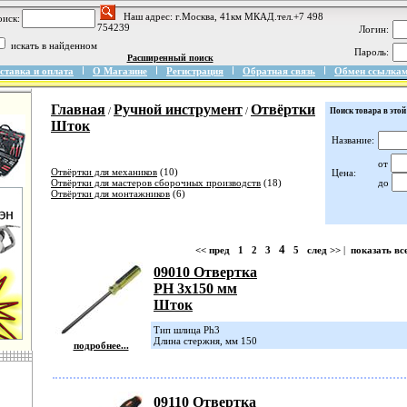
Наш адрес: г.Москва, 41км МКАД.тел.+7 498
иск:
754239
Логин:
искать в найденном
Пароль:
Расширенный поиск
ставка и оплата
О Магазине
Регистрация
Обратная связь
Обмен ссылка
Главная
Ручной инструмент
Отвёртки
/
/
Поиск товара в этой
Шток
Название:
от
Отвёртки для механиков
(10)
Цена:
Отвёртки для мастеров сборочных производств
(18)
до
Отвёртки для монтажников
(6)
4
<< пред
1
2
3
5
след >>
|
показать вс
09010 Отвертка
PH 3х150 мм
Шток
Тип шлица Ph3
Длина стержня, мм 150
подробнее...
09110 Отвертка