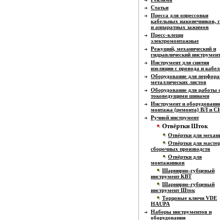
Статьи
Пресса для опрессовки
кабельных наконечников, г
и аппаратных зажимов
Пресс-клещи
электромонтажные
Режущий, механический и
гидравлический инструмен
Инструмент для снятия
изоляции с провода и кабел
Оборудование для перфора
металлических листов
Оборудование для работы 
токоведущими шинами
Инструмент и оборудовани
монтажа (ремонта) ВЛ и 
Ручной инструмент
Отвёртки Шток
Отвёртки для механ
Отвёртки для масте
сборочных производств
Отвёртки для
монтажников
Шарнирно-губцевый
инструмент КВТ
Шарнирно-губцевый
инструмент Шток
Торцовые ключи VDE
HAUPA
Наборы инструментов и
оборудования