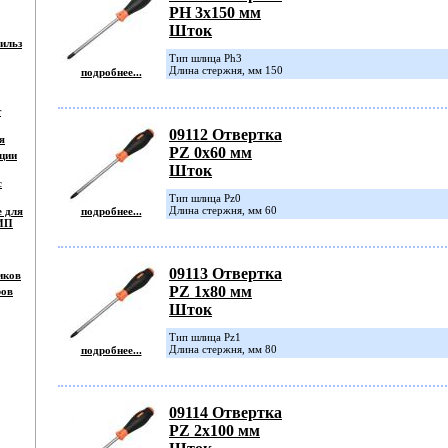
PH 3х150 мм
Шток
ильз
Тип шлица Ph3
Длина стержня, мм 150
подробнее...
т
09112 Отвертка
я
PZ 0х60 мм
ции
Шток
с
Тип шлица Pz0
Длина стержня, мм 60
е для
подробнее...
СИП
09113 Отвертка
иков
PZ 1х80 мм
ров
Шток
Тип шлица Pz1
Длина стержня, мм 80
подробнее...
09114 Отвертка
PZ 2х100 мм