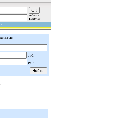
забыли
пароль?
ми
 категории
руб.
руб.
е