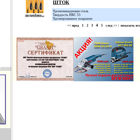
ШТОК
Хромованадиевая сталь
Твердость HRC 55
подробнее...
Хромированное покрытие
4
<< пред
1
2
3
5
след >>
|
показать вс