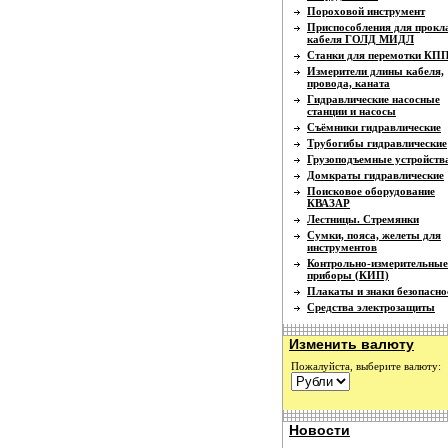
Пороховой инструмент
Приспособления для прокл
кабеля ГОЛД МИДЛ
Станки для перемотки КП
Измерители длины кабеля,
провода, каната
Гидравлические насосные
станции и насосы
Съёмники гидравлические
Трубогибы гидравлические
Грузоподъемные устройств
Домкраты гидравлические
Поисковое оборудование
КВАЗАР
Лестницы. Стремянки
Сумки, пояса, желеты для
инструментов
Контрольно-измерительные
приборы (КИП)
Плакаты и знаки безопасно
Средства электрозащиты
Изменить валюту
Пожалуйста, выберите валюту:
Новости