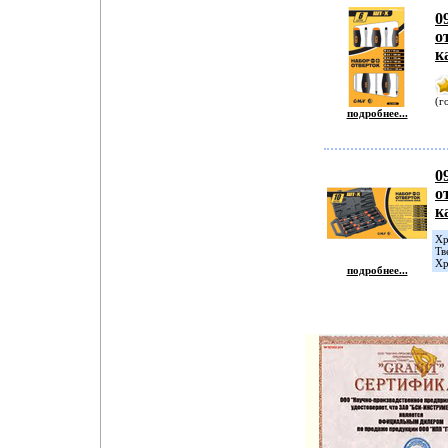
0
о
к
(г
подробнее...
0
о
к
Хр
Тв
Хр
подробнее...