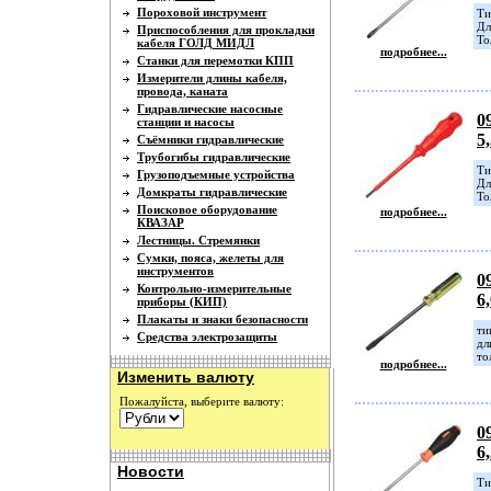
Пороховой инструмент
Ти
Дл
Приспособления для прокладки
То
кабеля ГОЛД МИДЛ
подробнее...
Станки для перемотки КПП
Измерители длины кабеля,
провода, каната
Гидравлические насосные
0
станции и насосы
5
Съёмники гидравлические
Трубогибы гидравлические
Ти
Грузоподъемные устройства
Дл
Домкраты гидравлические
То
Поисковое оборудование
подробнее...
КВАЗАР
Лестницы. Стремянки
Сумки, пояса, желеты для
инструментов
0
Контрольно-измерительные
6
приборы (КИП)
Плакаты и знаки безопасности
ти
Средства электрозащиты
дл
то
подробнее...
Изменить валюту
Пожалуйста, выберите валюту:
0
6
Новости
Ти