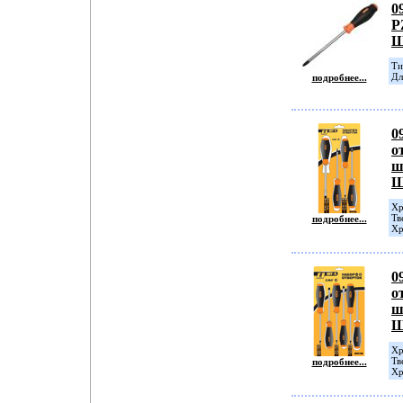
0
P
Ш
Ти
Дл
подробнее...
0
о
ш
Хр
Тв
подробнее...
Хр
0
о
ш
Хр
Тв
подробнее...
Хр