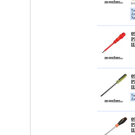
подробнее...
(г
Ти
Дл
Хр
0
P
Ш
подробнее...
0
P
Ш
Tи
Дл
подробнее...
0
P
Ш