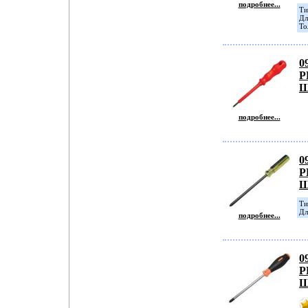
подробнее...
Ти
Дл
То
0
P
Ш
подробнее...
0
P
Ш
Ти
Дл
подробнее...
0
P
Ш