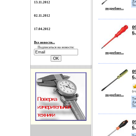
Дл
13.11.2012
То
подробнее...
02.11.2012
0
17.04.2012
6
Все новости...
Подписаться на новости:
подробнее...
0
6
(г
подробнее...
Ти
Дл
То
0
6
Ти