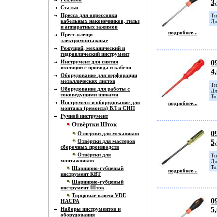
3
Статьи
Пресса для опрессовки
Ти
кабельных наконечников, гильз
Дл
и аппаратных зажимов
подробнее...
Пресс-клещи
электромонтажные
Режущий, механический и
гидравлический инструмент
Инструмент для снятия
0
изоляции с провода и кабеля
4
Оборудование для перфорации
металлических листов
Ти
Оборудование для работы с
Дл
токоведущими шинами
То
Инструмент и оборудование для
подробнее...
монтажа (ремонта) ВЛ и СИП
Ручной инструмент
Отвёртки Шток
0
Отвёртки для механиков
Отвёртки для мастеров
5
сборочных производств
Отвёртки для
Ти
монтажников
Дл
То
Шарнирно-губцевый
подробнее...
инструмент КВТ
Шарнирно-губцевый
инструмент Шток
Торцовые ключи VDE
0
HAUPA
5
Наборы инструментов и
оборудования