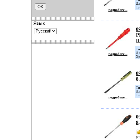
Дл
То
подробнее...
Язык
0
P
Ш
Ти
Дл
подробнее...
Хр
0
8
Ти
Дл
То
подробнее...
0
8
(г