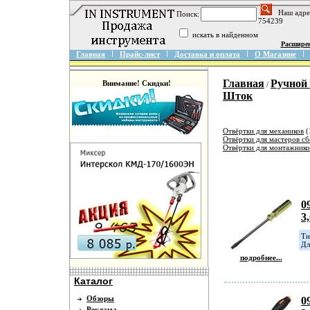
Наш адре
Поиск:
754239
искать в найденном
Расшире
Главная
Прайс-лист
Доставка и оплата
О Магазине
Главная
Ручной
Внимание! Скидки!
/
Шток
Отвёртки для механиков
(
Отвёртки для мастеров с
Отвёртки для монтажнико
0
3
Ти
Дл
подробнее...
Каталог
Обзоры
0
Реклама