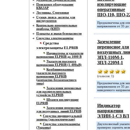
изолирующие
Поисковое оборудование
КВАЗАР
оперативные
Лестницы. Стремянки
ШО-110, ШО-2
Сумки, пояса, желеты для
инструментов
Предназначены для опе
Контрольно-измерительные
напряжением от 35 до 
приборы (КИП)
Плакаты и знаки безопасности
Средства электрозащиты
Заземление
Средства
переносное для
электрозащиты ELPRIB
воздушных ли
Индикаторы и указатели
напряжения ELPRIB до 1000 В
ЗПЛ-110М-1,
Указатели высокого
ЗПЛ-220М-1
напряжения ELPRIB (1-400кВ)
Комбинированные
указатели высокого
(голосов: 1)
напряжения ELPRIB
(контактно-бесконтактного
Предназначены для за
типа)
напряжением от 35 до 
Заземления переносные
наведенного напряжен
для распределительных
устройств ELPRIB
Штанги изолирующие
ELPRIB
Индикатор
Заземления переносные
напряжения
для воздушных линий ELPRIB
ЭЛИН-1-СЗ ВЛ
Средства индивидуальной
защиты (диэлектрические)
Средства электрозащиты
Двухполюсный указате
(Украина)
примерно оценить вели