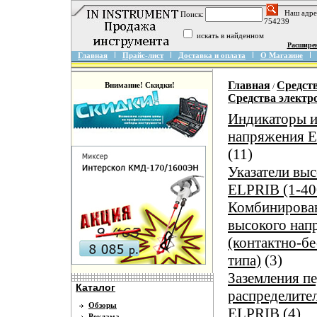
Наш адре
Поиск:
754239
искать в найденном
Расшире
Главная
Прайс-лист
Доставка и оплата
О Магазине
Главная
Средст
Внимание! Скидки!
/
Средства элект
Индикаторы и
напряжения E
(11)
Указатели вы
ELPRIB (1-40
Комбинирован
высокого на
(контактно-б
типа)
(3)
Заземления п
Каталог
распределите
Обзоры
ELPRIB
(4)
Реклама