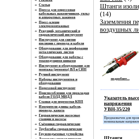
Штанги изол
Статьи
Пресса для опрессовки
(14)
кабельных наконечников, гильз
и аппаратных зажимов
Заземления п
Пресс-клещи
электромонтажные
воздушных л
Режущий, механический и
гидравлический инструмент
Инструмент для снятия
изоляции с провода и кабеля
Оборудование для перфорации
металлических листов
Оборудование для работы с
токоведущими шинами
Инструмент и оборудование для
монтажа (ремонта) ВЛ и СИП
Ручной инструмент
подробнее...
Наборы инструментов и
оборудования
Пороховой инструмент
Приспособления для прокладки
кабеля ГОЛД МИДЛ
Указатель выс
Станки для перемотки КПП
напряжения
Измерители длины кабеля,
УВН-35/220
провода, каната
Гидравлические насосные
Предназначен для пров
станции и насосы
номинальным напряжен
Съёмники гидравлические
Трубогибы гидравлические
Грузоподъемные устройства
Штанги
Домкраты гидравлические