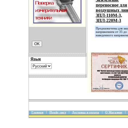
переносное для
воздушных ли
ЗПЛ-110М-3,
ЗПЛ-220М-3
Предназначены для за
напряжением от 35 до 
наведенного напряжен
Язык
Главная
Прайс-лист
Доставка и оплата
О Магазине