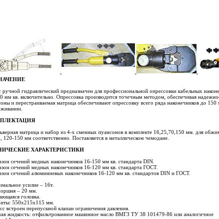
НАЧЕНИЕ
 ручной гидравлический предназначен для профессиональной опрессовки кабельных наконе
0 мм кв. включительно. Опрессовка производится точечным методом, обеспечивая надежно
оны и перестраиваемая матрица обеспечивают опрессовку всего ряда наконечников до 150 
уживании.
ПЛЕКТАЦИЯ
ьверная матрица и набор из 4-х сменных пуансонов в комплекте 16,25,70,150 мм. для обжи
, 120-150 мм соответственно. Поставляется в металлическом чемодане.
НИЧЕСКИЕ ХАРАКТЕРИСТИКИ
зон сечений медных наконечников 16-150 мм кв. стандарта DIN.
зон сечений медных наконечников 16-120 мм кв. стандарта ГОСТ.
зон сечений алюминиевых наконечников 16-120 мм кв. стандартов DIN и ГОСТ.
мальное усилие – 16т.
поршня – 20 мм.
ающаяся головка.
риты: 550х215х115 мм.
сс встроен перепускной клапан ограничения давления.
чая жидкость: отфильтрованное машинное масло ВМГЗ ТУ 38 101479-86 или аналогичное