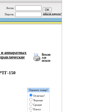
Логин:
забыли пароль?
Пароль:
з и аппаратных
Версия
идравлические
для
печати
РТГ-150
Оцените товар!
Отлично!
Хорошо
Средне
Плохо