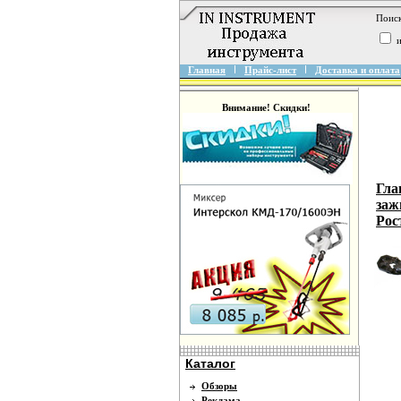
Поиск
и
Главная
Прайс-лист
Доставка и оплата
Внимание! Скидки!
Гла
заж
Рос
Каталог
Обзоры
Реклама