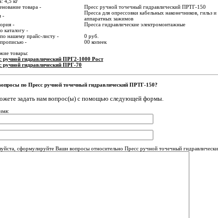
: 4,5 кг
нование товара -
Пресс ручной точечный гидравлический ПРТГ-150
Пресса для опрессовки кабельных наконечников, гильз и
 -
аппаратных зажимов
ория -
Пресса гидравлические электромонтажные
о каталогу -
по нашему прайс-листу -
0 руб.
 прописью -
00 копеек
жие товары:
с ручной гидравлический ПРГ2-1000 Рост
с ручной гидравлический ПРГ-70
вопросы по Пресс ручной точечный гидравлический ПРТГ-150?
ожете задать нам вопрос(ы) с помощью следующей формы.
имя:
уйста, сформулируйте Ваши вопросы относительно Пресс ручной точечный гидравлическ