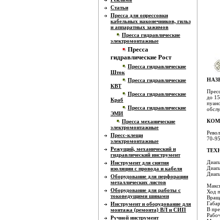
Статьи
Пресса для опрессовки
кабельных наконечников, гильз
и аппаратных зажимов
Пресса гидравлические
электромонтажные
Пресса
гидравлические Рост
Пресса гидравлические
Шток
НАЗ
Пресса гидравлические
КВТ
Пресс
Пресса гидравлические
до 15
Краб
пуанс
Пресса гидравлические
обсл
ЭМИ
КОМ
Пресса механические
электромонтажные
Револ
Пресс-клещи
70-95
электромонтажные
Режущий, механический и
ТЕХ
гидравлический инструмент
Диапа
Инструмент для снятия
Диапа
изоляции с провода и кабеля
Диапа
Оборудование для перфорации
металлических листов
Макси
Оборудование для работы с
Ход 
токоведущими шинами
Вращ
Габа
Инструмент и оборудование для
В пре
монтажа (ремонта) ВЛ и СИП
Рабо
Ручной инструмент