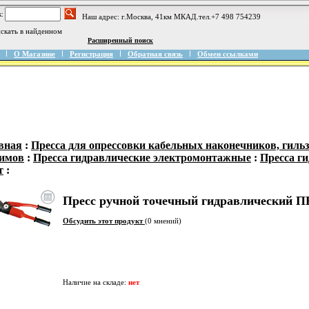
:
Наш адрес: г.Москва, 41км МКАД.тел.+7 498 754239
скать в найденном
Расширенный поиск
О Магазине
Регистрация
Обратная связь
Обмен ссылками
вная
:
Пресса для опрессовки кабельных наконечников, гиль
имов
:
Пресса гидравлические электромонтажные
:
Пресса г
т
:
Пресс ручной точечный гидравлический П
Обсудить этот продукт
(0 мнений)
Наличие на складе:
нет