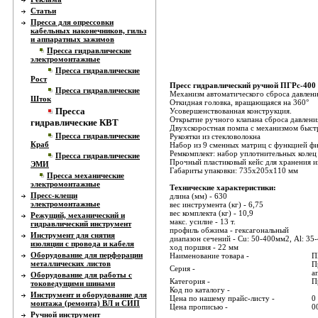
Статьи
Пресса для опрессовки
кабельных наконечников, гильз
и аппаратных зажимов
Пресса гидравлические
электромонтажные
Пресса гидравлические
Рост
Пресс гидравлический ручной ПГРс-400
Пресса гидравлические
Механизм автоматического сброса давлен
Шток
Откидная головка, вращающаяся на 360°
Пресса
Усовершенствованная конструкция.
Открытие ручного клапана сброса давлени
гидравлические КВТ
Двухскоростная помпа с механизмом быст
Пресса гидравлические
Рукоятки из стекловолокна
Краб
Набор из 9 сменных матриц с функцией фи
Ремкомплект: набор уплотнительных колец
Пресса гидравлические
Прочный пластиковый кейс для хранения и
ЭМИ
Габариты упаковки: 735х205х110 мм
Пресса механические
электромонтажные
Технические характеристики:
Пресс-клещи
длина (мм) - 630
электромонтажные
вес инструмента (кг) - 6,75
вес комплекта (кг) - 10,9
Режущий, механический и
макс. усилие - 13 т.
гидравлический инструмент
профиль обжима - гексагональный
Инструмент для снятия
диапазон сечений - Cu: 50-400мм2, Al: 3
изоляции с провода и кабеля
ход поршня - 22 мм
Оборудование для перфорации
Наименование товара -
П
металлических листов
П
Серия -
а
Оборудование для работы с
Категория -
П
токоведущими шинами
Код по каталогу -
Инструмент и оборудование для
Цена по нашему прайс-листу -
0
монтажа (ремонта) ВЛ и СИП
Цена прописью -
0
Ручной инструмент