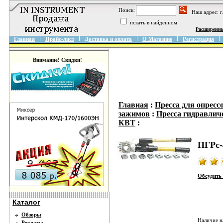
Поиск:
Наш адрес: 
искать в найденном
Расширенн
Главная
Прайс-лист
Доставка и оплата
О Магазине
Регистрация
Внимание! Скидки!
Главная
:
Пресса для опресс
зажимов
:
Пресса гидравлич
КВТ
:
ПГРс-
Обсудить 
Каталог
Обзоры
Наличие н
Реклама