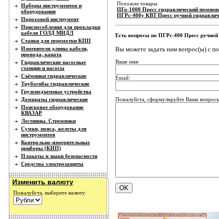
Похожие товары:
Наборы инструментов и
ПГо-1000 Пресс гидравлический помпо
оборудования
ПГРс-400у КВТ Пресс ручной гидравлич
Пороховой инструмент
Приспособления для прокладки
кабеля ГОЛД МИДЛ
Есть вопросы по ПГРс-400 Пресс ручной
Станки для перемотки КПП
Вы можете задать нам вопрос(ы) с 
Измерители длины кабеля,
провода, каната
Ваше имя:
Гидравлические насосные
станции и насосы
Съёмники гидравлические
Email:
Трубогибы гидравлические
Грузоподъемные устройства
Пожалуйста, сформулируйте Ваши вопросы
Домкраты гидравлические
Поисковое оборудование
КВАЗАР
Лестницы. Стремянки
Сумки, пояса, желеты для
инструментов
Контрольно-измерительные
приборы (КИП)
Плакаты и знаки безопасности
Средства электрозащиты
Изменить валюту
Пожалуйста, выберите валюту: