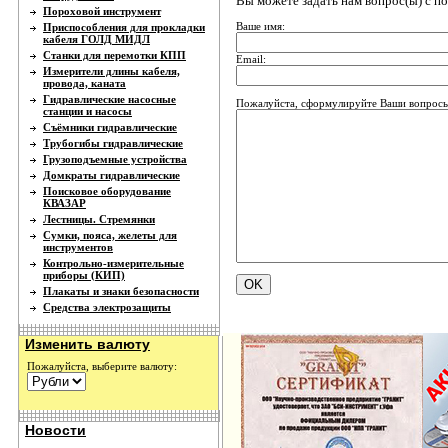
Вы можете задать нам вопрос(ы) с 
Пороховой инструмент
Ваше имя:
Приспособления для прокладки
кабеля ГОЛД МИДЛ
Станки для перемотки КПП
Email:
Измерители длины кабеля,
провода, каната
Гидравлические насосные
Пожалуйста, сформулируйте Ваши вопросы
станции и насосы
Съёмники гидравлические
Трубогибы гидравлические
Грузоподъемные устройства
Домкраты гидравлические
Поисковое оборудование
КВАЗАР
Лестницы. Стремянки
Сумки, пояса, желеты для
инструментов
Контрольно-измерительные
приборы (КИП)
Плакаты и знаки безопасности
Средства электрозащиты
Изменить валюту
Пожалуйста, выберите валюту:
Новости