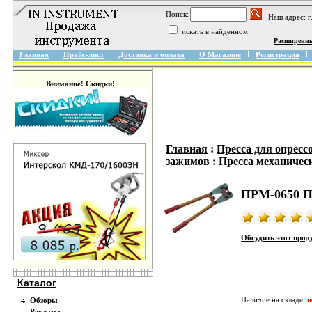
Поиск:
Наш адрес: 
искать в найденном
Расширенн
Главная
Прайс-лист
Доставка и оплата
О Магазине
Регистрация
Внимание! Скидки!
Главная
:
Пресса для опресс
зажимов
:
Пресса механичес
ПРМ-0650 П
Обсудить этот прод
Каталог
Наличие на складе:
н
Обзоры
Реклама