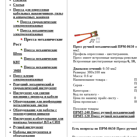
Статьи
Пресса для опрессовки
кабельных наконечников, гильз
и аппаратных зажимов
Пресса гидравлические
электромонтажные
Пресса механические
электромонтажные
Пресса механические
Рост
Пресс ручной механический ПРМ-0650
п
Пресса механические
мм2.
Шток
Профиль опрессовки - шестигранник.
Пресс имеет встроенные матрицы револьве
Пресса механические
Встроенные шестигранные матрицы
6, 10,
КВТ
Пресса механические
Диапазон сечений:
6-50 мм2
ЭМИ
Размеры: 380х100 мм
Пресс-клещи
Масса: 0.6 кг
электромонтажные
Наименование товара -
П
П
Режущий, механический и
Серия -
а
гидравлический инструмент
Категория -
П
Инструмент для снятия
Код по каталогу -
изоляции с провода и кабеля
Цена по нашему прайс-листу -
0
Оборудование для перфорации
Цена прописью -
0
металлических листов
Похожие товары:
Оборудование для работы с
ПРМТ-240 Пресс ручной механический
токоведущими шинами
ПРМТ-120 Пресс ручной механический
Инструмент и оборудование для
монтажа (ремонта) ВЛ и СИП
Ручной инструмент
Есть вопросы по ПРМ-0650 Пресс ручной
Наборы инструментов и
оборудования