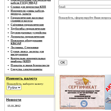
кабеля ГОЛД МИДЛ
Email:
Станки для перемотки КПП
Измерители длины кабеля,
провода, каната
Пожалуйста, сформулируйте Ваши вопросы
Гидравлические насосные
станции и насосы
Съёмники гидравлические
Трубогибы гидравлические
Грузоподъемные устройства
Домкраты гидравлические
Поисковое оборудование
КВАЗАР
Лестницы. Стремянки
Сумки, пояса, желеты для
инструментов
Контрольно-измерительные
приборы (КИП)
Плакаты и знаки безопасности
Средства электрозащиты
Изменить валюту
Пожалуйста, выберите валюту:
Новости
13.11.2012