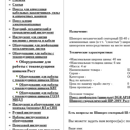
Статьи
Пресса для опрессовки
кабельных наконечников, гильз
и аппаратных зажимов
Пресс-клещи
электромонтажные
Режущий, механический и
Назначение:
гидравлический инструмент
Инструмент для снятия
Шинорез механический секторный Ш-40 с 
изоляции с провода и кабеля
алюминиевых шин (в т.ч. "слоистых") шири
Оборудование для перфорации
шинорезом непосредственно на месте мон
металлических листов
Технические характеристики:
Оборудование для работы с
токоведущими шинами
•Максимальная ширина шины: 40 мм
Оборудование для
•Максимальная толщина шины: 6 мм
работы с токоведущими
•Масса: 4 кг
Наименование товара -
Ш
шинами Рост
Серия -
О
Оборудование для работы
Категория -
О
с токоведущими шинами Шток
Код по каталогу -
Цена по нашему прайс-листу -
0
Оборудование для работы
Цена прописью -
0
с токоведущими шинами КВТ
Оборудование для работы
Похожие товары:
с токоведущими шинами ГОЛД
Пресс-перфоратор (шинодыр) DGR AP10
МИДЛ
Шинорез гидравлический ШР-200V Рост
Инструмент и оборудование для
монтажа (ремонта) ВЛ и СИП
Ручной инструмент
Есть вопросы по Шинорез секторный Ш-
Наборы инструментов и
Вы можете задать нам вопрос(ы) с 
оборудования
Пороховой инструмент
Ваше имя:
Приспособления для прокладки