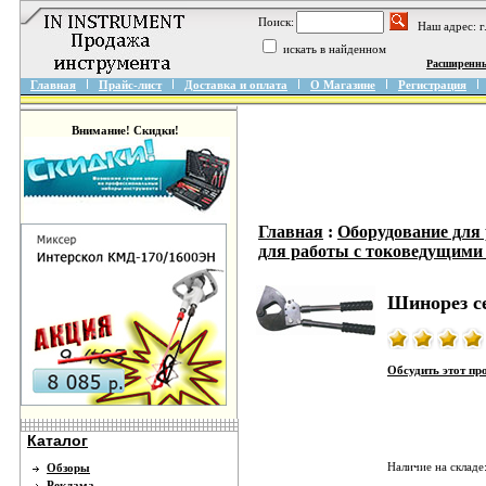
Поиск:
Наш адрес: 
искать в найденном
Расширенн
Главная
Прайс-лист
Доставка и оплата
О Магазине
Регистрация
Внимание! Скидки!
Главная
:
Оборудование для
для работы с токоведущими
Шинорез с
Обсудить этот пр
Каталог
Наличие на складе
Обзоры
Реклама