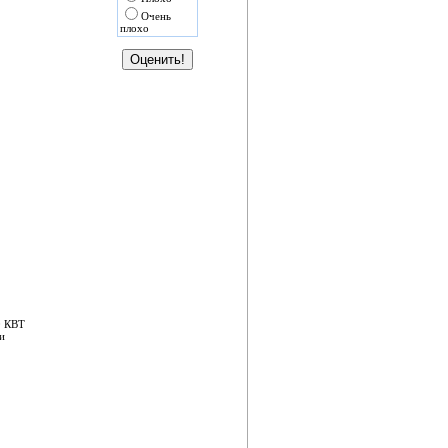
Очень
плохо
0 КВТ
и