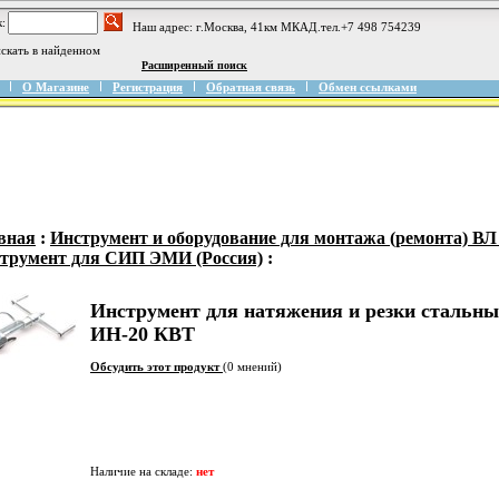
:
Наш адрес: г.Москва, 41км МКАД.тел.+7 498 754239
скать в найденном
Расширенный поиск
О Магазине
Регистрация
Обратная связь
Обмен ссылками
вная
:
Инструмент и оборудование для монтажа (ремонта) В
трумент для СИП ЭМИ (Россия)
:
Инструмент для натяжения и резки стальны
ИН-20 КВТ
Обсудить этот продукт
(0 мнений)
Наличие на складе:
нет