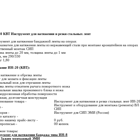
0 КВT Инструмент для натяжения и резки стальных лент
румент для натяжения бандажной ленты на опорах
азначен для натяжения ленты из нержавеющей стали при монтаже кронштейнов на опорах
ственный монтаж СИП
а ленты до 20 мм, толщина ленты до 1 мм
а, мм 290/330
кг 1,80
ание ИН-20 (КВТ):
: натяжение и обрезка ленты
 для захвата и фиксации ленты
альный нож для отрезания ленты
зка ленты отжатием рычага поворотного ножа
альная закалка прижимного блока и ножа
коррозионная обработка поверхности
ная, долговечная конструкция
нование товара -
Инструмент для натяжения и резки стальных лент ИН-2
Инструмент и оборудование для монтажа (ремонта) ВЛ 
 -
СИП
ория -
Инструмент для СИП ЭМИ (Россия)
о каталогу -
по нашему прайс-листу -
0 руб.
 прописью -
00 копеек
жие товары:
румент для натяжения бандажа типа ИН-8
 Зажим монтажный ЭМИ