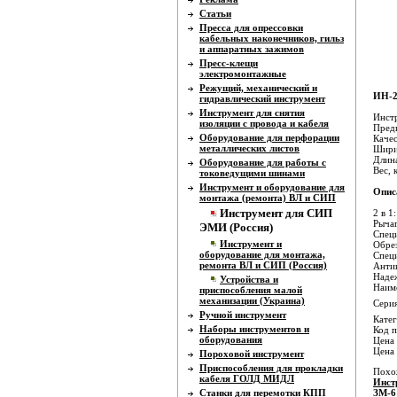
Статьи
Пресса для опрессовки
кабельных наконечников, гильз
и аппаратных зажимов
Пресс-клещи
электромонтажные
Режущий, механический и
ИН-2
гидравлический инструмент
Инструмент для снятия
Инст
изоляции с провода и кабеля
Предн
Оборудование для перфорации
Каче
металлических листов
Ширин
Длин
Оборудование для работы с
Вес, 
токоведущими шинами
Инструмент и оборудование для
Опис
монтажа (ремонта) ВЛ и СИП
Инструмент для СИП
2 в 1
Рычаг
ЭМИ (Россия)
Специ
Инструмент и
Обре
оборудование для монтажа,
Специ
ремонта ВЛ и СИП (Россия)
Анти
Надеж
Устройства и
Наиме
приспособления малой
механизации (Украина)
Серия
Ручной инструмент
Катег
Наборы инструментов и
Код п
оборудования
Цена 
Цена
Пороховой инструмент
Приспособления для прокладки
Похо
кабеля ГОЛД МИДЛ
Инст
Станки для перемотки КПП
ЗМ-6