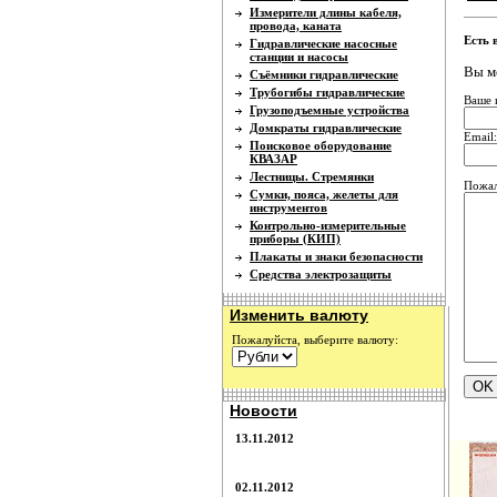
Измерители длины кабеля,
провода, каната
Есть 
Гидравлические насосные
станции и насосы
Вы м
Съёмники гидравлические
Трубогибы гидравлические
Ваше 
Грузоподъемные устройства
Домкраты гидравлические
Email:
Поисковое оборудование
КВАЗАР
Лестницы. Стремянки
Пожал
Сумки, пояса, желеты для
инструментов
Контрольно-измерительные
приборы (КИП)
Плакаты и знаки безопасности
Средства электрозащиты
Изменить валюту
Пожалуйста, выберите валюту:
Новости
13.11.2012
02.11.2012