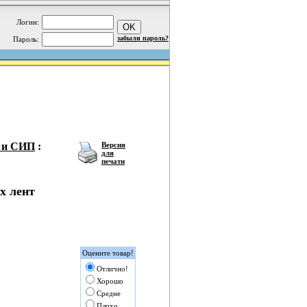
Логин:
забыли пароль?
Пароль:
Л и СИП
:
Версия
для
печати
х лент
Оцените товар!
Отлично!
Хорошо
Средне
Плохо