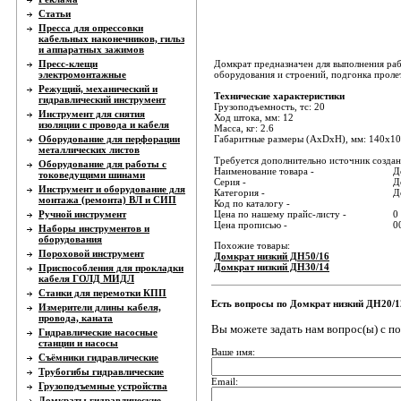
Статьи
Пресса для опрессовки
кабельных наконечников, гильз
и аппаратных зажимов
Пресс-клещи
Домкрат предназначен для выполнения раб
электромонтажные
оборудования и строений, подгонка пролет
Режущий, механический и
Технические характеристики
гидравлический инструмент
Грузоподъемность, тс: 20
Инструмент для снятия
Ход штока, мм: 12
изоляции с провода и кабеля
Масса, кг: 2.6
Оборудование для перфорации
Габаритные размеры (AxDxH), мм: 140х1
металлических листов
Требуется дополнительно источник создани
Оборудование для работы с
Наименование товара -
Д
токоведущими шинами
Серия -
Д
Инструмент и оборудование для
Категория -
Д
монтажа (ремонта) ВЛ и СИП
Код по каталогу -
Ручной инструмент
Цена по нашему прайс-листу -
0
Цена прописью -
0
Наборы инструментов и
оборудования
Похожие товары:
Пороховой инструмент
Домкрат низкий ДН50/16
Домкрат низкий ДН30/14
Приспособления для прокладки
кабеля ГОЛД МИДЛ
Станки для перемотки КПП
Есть вопросы по Домкрат низкий ДН20/1
Измерители длины кабеля,
провода, каната
Вы можете задать нам вопрос(ы) с 
Гидравлические насосные
станции и насосы
Ваше имя:
Съёмники гидравлические
Трубогибы гидравлические
Email:
Грузоподъемные устройства
Домкраты гидравлические