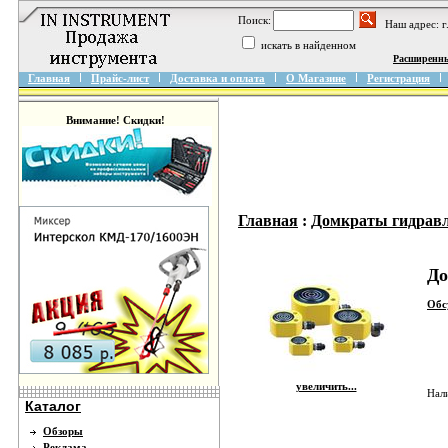
Поиск:
Наш адрес: 
искать в найденном
Расширенн
Главная
Прайс-лист
Доставка и оплата
О Магазине
Регистрация
Внимание! Скидки!
Главная
:
Домкраты гидрав
До
Обс
увеличить...
Нал
Каталог
Обзоры
Реклама