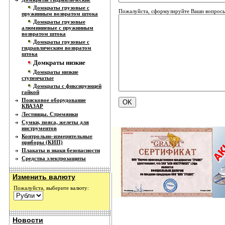
Домкраты грузовые с
Пожалуйста, сформулируйте Ваши вопросы
пружинным возвратом штока
Домкраты грузовые
алюминиевые с пружинным
возвратом штока
Домкраты грузовые с
гидравлическим возвратом
штока
Домкраты низкие
Домкраты низкие
ступенчатые
Домкраты с фиксирующей
гайкой
Поисковое оборудование
КВАЗАР
Лестницы. Стремянки
Сумки, пояса, желеты для
инструментов
Контрольно-измерительные
приборы (КИП)
Плакаты и знаки безопасности
Средства электрозащиты
Изменить валюту
Пожалуйста, выберите валюту:
Новости