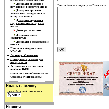
Домкраты грузовые с
Пожалуйста, сформулируйте Ваши вопросы
пружинным возвратом штока
Домкраты грузовые
алюминиевые с пружинным
возвратом штока
Домкраты грузовые с
гидравлическим возвратом
штока
Домкраты низкие
Домкраты низкие
ступенчатые
Домкраты с фиксирующей
гайкой
Поисковое оборудование
КВАЗАР
Лестницы. Стремянки
Сумки, пояса, желеты для
инструментов
Контрольно-измерительные
приборы (КИП)
Плакаты и знаки безопасности
Средства электрозащиты
Изменить валюту
Пожалуйста, выберите валюту:
Новости