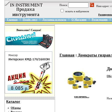
Поиск:
Наш адрес: 
искать в найденном
Расширенн
Главная
Прайс-лист
Доставка и оплата
О Магазине
Регистрация
Внимание! Скидки!
Главная
:
Домкраты гидрав
До
Обс
увеличить...
Нал
Каталог
Обзоры
Реклама