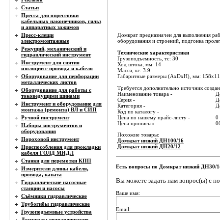
Статьи
Пресса для опрессовки
кабельных наконечников, гильз
и аппаратных зажимов
Пресс-клещи
Домкрат предназначен для выполнения раб
электромонтажные
оборудования и строений, подгонка пролет
Режущий, механический и
Технические характеристики
гидравлический инструмент
Грузоподъемность, тс: 30
Инструмент для снятия
Ход штока, мм: 14
изоляции с провода и кабеля
Масса, кг: 3.9
Оборудование для перфорации
Габаритные размеры (AxDxH), мм: 158х1
металлических листов
Требуется дополнительно источник создани
Оборудование для работы с
Наименование товара -
Д
токоведущими шинами
Серия -
Д
Инструмент и оборудование для
Категория -
Д
монтажа (ремонта) ВЛ и СИП
Код по каталогу -
Ручной инструмент
Цена по нашему прайс-листу -
0
Цена прописью -
0
Наборы инструментов и
оборудования
Похожие товары:
Пороховой инструмент
Домкрат низкий ДН100/16
Домкрат низкий ДН20/12
Приспособления для прокладки
кабеля ГОЛД МИДЛ
Станки для перемотки КПП
Есть вопросы по Домкрат низкий ДН30/1
Измерители длины кабеля,
провода, каната
Вы можете задать нам вопрос(ы) с 
Гидравлические насосные
станции и насосы
Ваше имя:
Съёмники гидравлические
Трубогибы гидравлические
Email:
Грузоподъемные устройства
Домкраты гидравлические