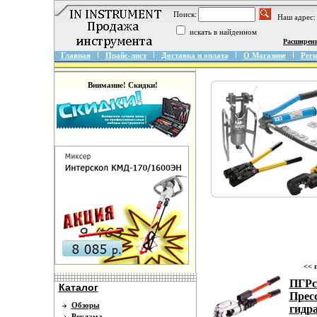
Поиск:
Наш адрес:
искать в найденном
Расширен
Главная
Прайс-лист
Доставка и оплата
О Магазине
Реги
Внимание! Скидки!
<< 
ПГРс
Каталог
Прес
Обзоры
гидр
Реклама