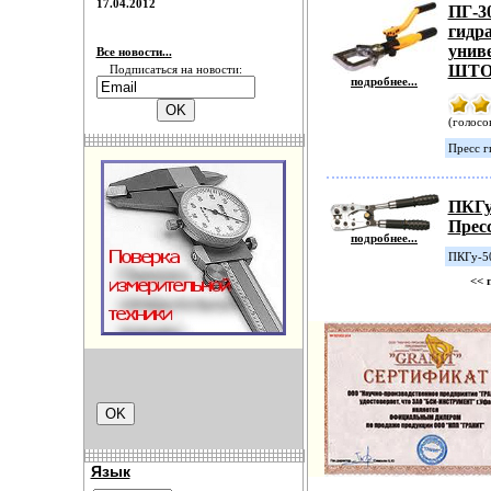
17.04.2012
ПГ-3
гидр
унив
Все новости...
ШТ
Подписаться на новости:
подробнее...
(голосов
Пресс г
ПКГу
Прес
подробнее...
ПКГу-50
<< 
Язык