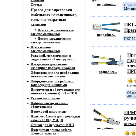
подробнее...
Статьи
Пресс г
Механиз
Пресса для опрессовки
кабельных наконечников,
гильз и аппаратных
зажимов
ПКГ-
Прес
Пресса гидравлические
электромонтажные
подробнее...
Пресса механические
ПКГ-50 
электромонтажные
Пресс-клещи
электромонтажные
Пре
Режущий, механический и
гидравлический инструмент
гид
Инструмент для снятия
эле
изоляции с провода и кабеля
ПРГ
подробнее...
Оборудование для перфорации
металлических листов
Оборудование для работы с
токоведущими шинами
(голос
Инструмент и оборудование для
Облас
монтажа (ремонта) ВЛ и СИП
400 м
Ручной инструмент
Наборы инструментов и
оборудования
Пороховой инструмент
ПРМТ
Приспособления для прокладки
ручн
кабеля ГОЛД МИДЛ
меха
Станки для перемотки КПП
подробнее...
Измерители длины кабеля,
провода, каната