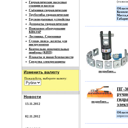
(голосов
Гидравлические насосные
станции и насосы
Област
Съёмники гидравлические
Компле
Трубогибы гидравлические
Масса,к
Габари
Грузоподъемные устройства
Домкраты гидравлические
Поисковое оборудование
КВАЗАР
Лестницы. Стремянки
Сумки, пояса, желеты для
инструментов
Контрольно-измерительные
приборы (КИП)
Плакаты и знаки безопасности
Средства электрозащиты
подробнее...
Изменить валюту
Пожалуйста, выберите валюту:
ПГ-3
ручн
Новости
гидр
подробнее...
13.11.2012
элек
Област
опрессо
02.11.2012