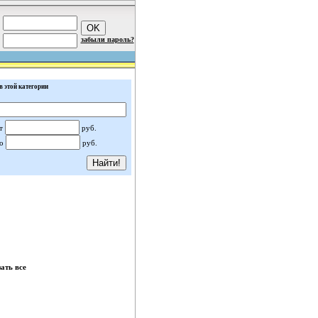
забыли пароль?
в этой категории
т
руб.
о
руб.
ать все