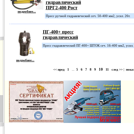
гидравлический
ПРГ2-400 Рост
подробнее...
Пресс ручной гидравлический сеч. 50-400 мм2, усил. 26т.
ПГ-400+ пресс
гидравлический
Пресс гидравлический ПГ-400+ ШТОК сеч. 16-400 мм2, усил. 22
подробнее...
10
<< пред
1
...
5
6
7
8
9
11
след >>
|
показ