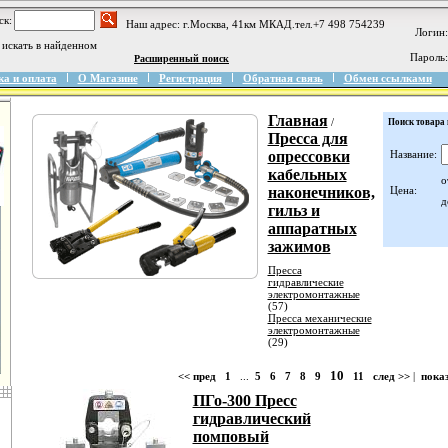
ск:
Наш адрес: г.Москва, 41км МКАД.тел.+7 498 754239
Логин:
искать в найденном
Пароль:
Расширенный поиск
ка и оплата
О Магазине
Регистрация
Обратная связь
Обмен ссылками
Главная
/
Поиск товара 
Пресса для
опрессовки
Название:
кабельных
о
наконечников,
Цена:
д
гильз и
аппаратных
зажимов
Пресса
гидравлические
электромонтажные
(57)
Пресса механические
электромонтажные
(29)
10
<< пред
1
...
5
6
7
8
9
11
след >>
|
показ
ПГо-300 Пресс
гидравлический
помповый