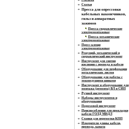
Статьи
Пресса для опрессовки
кабельных наконечников,
гильз и аппаратных
зажимов
Пресса гидравлические
электромонтажные
Пресса механические
электромонтажные
Пресс-клещи
электромонтажные
Режущий, механический и
гидравлический инструмент
Инструмент для снятия
изоляции с провода и кабеля
Оборудование для перфорации
металлических листов
Оборудование для работы с
токоведущими шинами
Инструмент и оборудование для
монтажа (ремонта) ВЛ и СИП
Ручной инструмент
Наборы инструментов и
оборудования
Пороховой инструмент
Приспособления для прокладки
кабеля ГОЛД МИДЛ
Станки для перемотки КПП
Измерители длины кабеля,
провода, каната