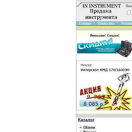
Пои
Главная
Прайс-лист
Достав
Внимание! Скидки!
Каталог
Обзоры
Реклама