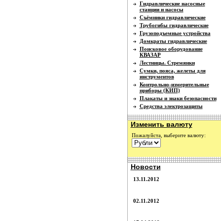
Гидравлические насосные
станции и насосы
Съёмники гидравлические
Трубогибы гидравлические
Грузоподъемные устройства
Домкраты гидравлические
Поисковое оборудование
КВАЗАР
Лестницы. Стремянки
Сумки, пояса, желеты для
инструментов
Контрольно-измерительные
приборы (КИП)
Плакаты и знаки безопасности
Средства электрозащиты
Изменить валюту
Пожалуйста, выберите валюту:
Новости
13.11.2012
02.11.2012