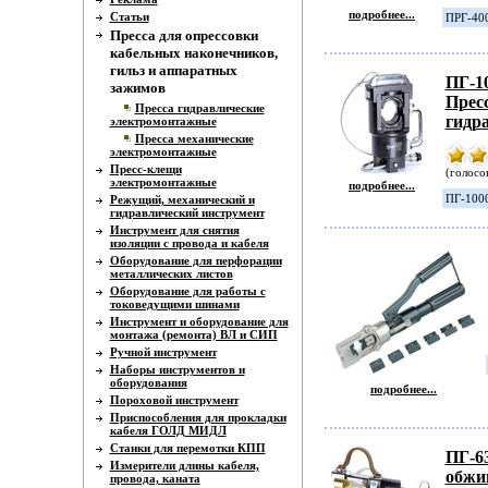
подробнее...
Статьи
ПРГ-400
Пресса для опрессовки
кабельных наконечников,
гильз и аппаратных
ПГ-1
зажимов
Прес
Пресса гидравлические
гидр
электромонтажные
Пресса механические
электромонтажные
Пресс-клещи
(голосов
электромонтажные
подробнее...
ПГ-1000
Режущий, механический и
гидравлический инструмент
Инструмент для снятия
изоляции с провода и кабеля
Оборудование для перфорации
металлических листов
Оборудование для работы с
токоведущими шинами
Инструмент и оборудование для
монтажа (ремонта) ВЛ и СИП
Ручной инструмент
Наборы инструментов и
оборудования
подробнее...
Пороховой инструмент
Приспособления для прокладки
кабеля ГОЛД МИДЛ
Станки для перемотки КПП
ПГ-6
Измерители длины кабеля,
обжи
провода, каната