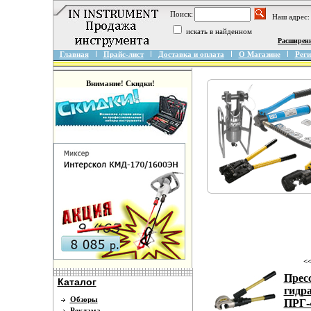
Поиск:
Наш адрес:
искать в найденном
Расширен
Главная
Прайс-лист
Доставка и оплата
О Магазине
Реги
Внимание! Скидки!
<<
Прес
Каталог
гидр
Обзоры
ПРГ-
Реклама