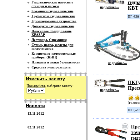
гидр
Гидравлические насосные
станции и насосы
подробнее...
КВТ
Съёмники гидравлические
Трубогибы гидравлические
ПГ-630 
Грузоподъемные устройства
Домкраты гидравлические
Поисковое оборудование
КВАЗАР
Лестницы. Стремянки
Сумки, пояса, желеты для
инструментов
Контрольно-измерительные
приборы (КИП)
Плакаты и знаки безопасности
подробнее...
Средства электрозащиты
Изменить валюту
ПКГу
Пожалуйста, выберите валюту:
Прес
подробнее...
(голосов
Новости
ПКГу-9
13.11.2012
Пре
02.11.2012
точ
гид