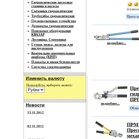
Гидравлические насосные
станции и насосы
(голосов
Съёмники гидравлические
Трубогибы гидравлические
Пресс-
Грузоподъемные устройства
Домкраты гидравлические
Поисковое оборудование
КВАЗАР
Лестницы. Стремянки
подробнее...
Сумки, пояса, желеты для
инструментов
Контрольно-измерительные
приборы (КИП)
Плакаты и знаки безопасности
Средства электрозащиты
Изменить валюту
Пожалуйста, выберите валюту:
Пре
гид
ПРГ
подробнее...
Новости
Облас
13.11.2012
ПРМ-
02.11.2012
Прес
меха