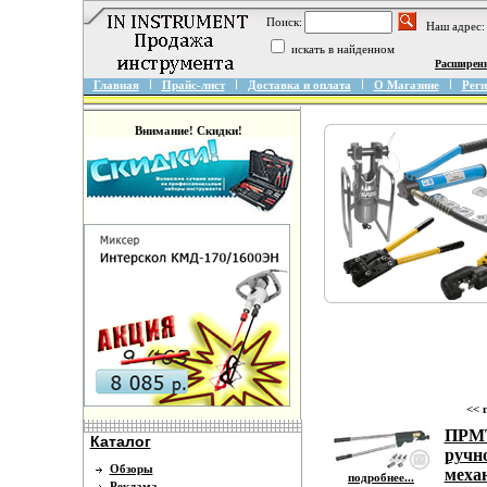
Поиск:
Наш адрес:
искать в найденном
Расширен
Главная
Прайс-лист
Доставка и оплата
О Магазине
Реги
Внимание! Скидки!
<< 
ПРМТ
Каталог
ручн
Обзоры
меха
подробнее...
Реклама