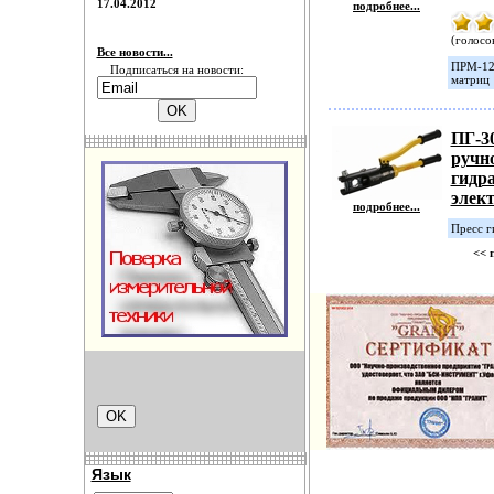
17.04.2012
подробнее...
(голосов
Все новости...
ПРМ-120
Подписаться на новости:
матриц
ПГ-3
ручн
гидр
элек
подробнее...
Пресс г
<< 
Язык