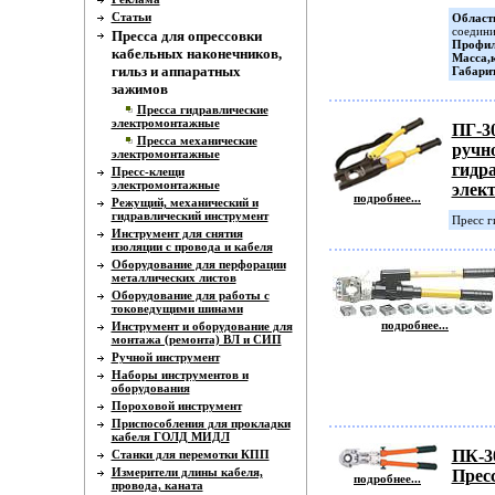
Статьи
Област
соедини
Пресса для опрессовки
Профил
кабельных наконечников,
Масса,к
гильз и аппаратных
Габари
зажимов
Пресса гидравлические
электромонтажные
ПГ-3
Пресса механические
ручн
электромонтажные
гидр
Пресс-клещи
электромонтажные
элек
подробнее...
Режущий, механический и
гидравлический инструмент
Пресс г
Инструмент для снятия
изоляции с провода и кабеля
Оборудование для перфорации
металлических листов
Оборудование для работы с
токоведущими шинами
подробнее...
Инструмент и оборудование для
монтажа (ремонта) ВЛ и СИП
Ручной инструмент
Наборы инструментов и
оборудования
Пороховой инструмент
Приспособления для прокладки
кабеля ГОЛД МИДЛ
ПК-3
Станки для перемотки КПП
Измерители длины кабеля,
Прес
подробнее...
провода, каната