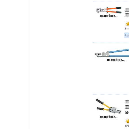
П
П
подробнее...
(г
Пр
подробнее...
П
П
м
подробнее...
(г