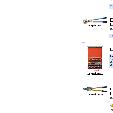
(г
Пр
П
П
подробнее...
м
ПМ
П
Ти
L 
Ма
Ма
подробнее...
П
П
подробнее...
м
(г