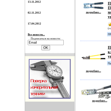
13.11.2012
П
П
м
подробнее...
02.11.2012
у
17.04.2012
(г
ПР
Все новости...
Подписаться на новости:
П
к
у
Пр
подробнее...
подробнее...