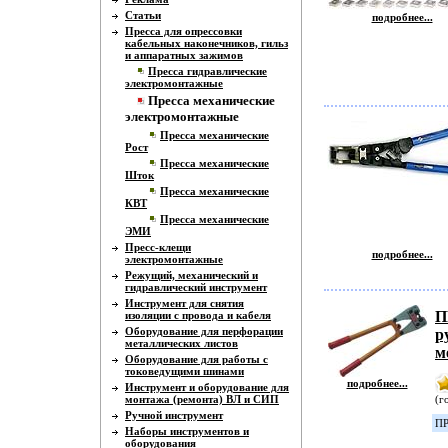
Статьи
подробнее...
Пресса для опрессовки
кабельных наконечников, гильз
и аппаратных зажимов
Пресса гидравлические
электромонтажные
Пресса механические
электромонтажные
Пресса механические
Рост
Пресса механические
Шток
Пресса механические
КВТ
Пресса механические
ЭМИ
Пресс-клещи
подробнее...
электромонтажные
Режущий, механический и
гидравлический инструмент
Инструмент для снятия
П
изоляции с провода и кабеля
Оборудование для перфорации
р
металлических листов
м
Оборудование для работы с
токоведущими шинами
подробнее...
Инструмент и оборудование для
монтажа (ремонта) ВЛ и СИП
(г
Ручной инструмент
ПР
Наборы инструментов и
оборудования