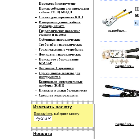
Пороховой инструмент
П
Приспособления для прокладки
кабеля ГОЛД МИДЛ
м
Станки для перемотки КПП
Измерители длины кабеля,
Пр
провода, каната
подробнее...
Гидравлические насосные
станции и насосы
Съёмники гидравлические
Трубогибы гидравлические
Грузоподъемные устройства
Домкраты гидравлические
Поисковое оборудование
КВАЗАР
подробнее...
Лестницы. Стремянки
Сумки, пояса, желеты для
инструментов
Контрольно-измерительные
приборы (КИП)
Плакаты и знаки безопасности
Средства электрозащиты
Изменить валюту
Пожалуйста, выберите валюту:
подробнее...
Новости