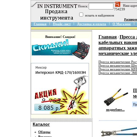
Наш адре
Поиск:
754239
искать в найденном
Расшире
Главная
Прайс-лист
Доставка и оплата
О Магазине
Главная
Пресса 
Внимание! Скидки!
/
кабельных након
аппаратных заж
механические э
Пресса механические Рос
Пресса механические Шт
Пресса механические КВ
Пресса механические Э
П
м
Пр
подробнее...
Каталог
Обзоры
Реклама