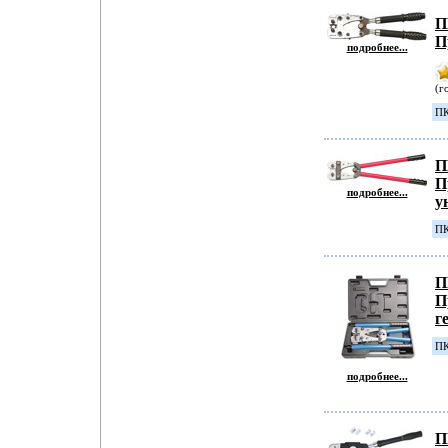
П
П
подробнее...
(г
ПК
П
П
подробнее...
у
ПК
П
П
г
ПК
подробнее...
П