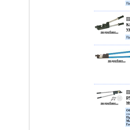
Пр
П
к
у
подробнее...
Пр
подробнее...
П
р
м
подробнее...
Об
со
Пр
Ма
Га