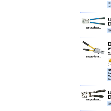
ПР
на
П
П
подробнее...
ПК
П
р
м
подробнее...
(г
Об
Ко
Ма
Га
П
П
подробнее...
ПК