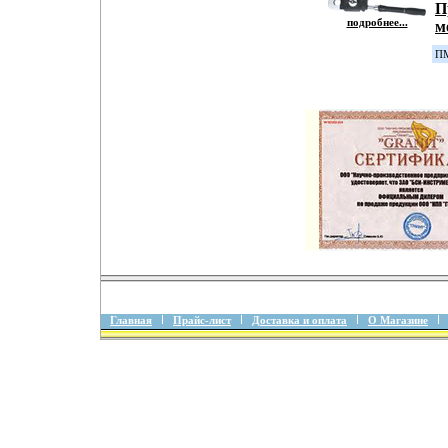
П
подробнее...
м
ПМ
Главная
Прайс-лист
Доставка и оплата
О Магазине